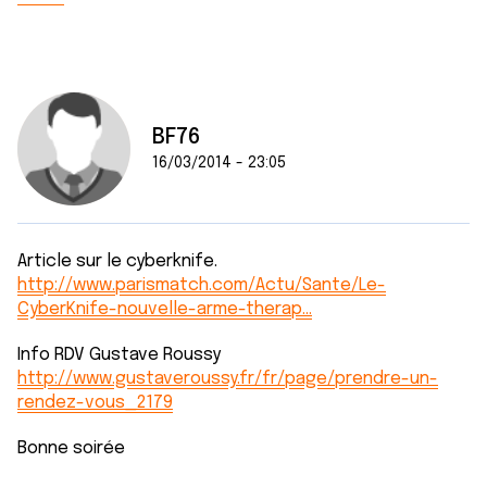
BF76
16/03/2014 - 23:05
Article sur le cyberknife.
http://www.parismatch.com/Actu/Sante/Le-
CyberKnife-nouvelle-arme-therap…
Info RDV Gustave Roussy
http://www.gustaveroussy.fr/fr/page/prendre-un-
rendez-vous_2179
Bonne soirée