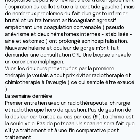
hospitalisé depuis le 6 février, a été traité rapidement
( aspiration du caillot situé à la carotide gauche ) mais
de nombreux problèmes du fait d'un geste infirmier
brutal et un traitement anticoagulant agressif
empêchant une coagulation convenable ( pseudo
anévrisme et deux hématomes internes - stabilisés -
aine et estomac ) ont prolongé son hospitalisation.
Mauvaise haleine et douleur de gorge m'ont fait
demander une consultation ORL. Une biopsie à révélé
un carcinome malphigien.
Vues les douleurs provoquées par la premiere
thérapie je voulais à tout prix éviter radiothérapie et
chimiotherapie à l'aveugle ( ce qui semble être exaucé
)
La semaine dernière
Premier entretien avec un radiothérapeute: chirurgie
et radiothérapie hors de question. Pas de gestion de
la douleur car traitée au cas par cas (!!!). La chimio est
la seule voie. Pas de petscan. Un scan ne sera fait que
s'il y a traitement et à une fin comparative post
traitement