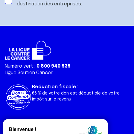
destination des entreprises.
Numéro vert :
0 800 940 939
Ligue Soutien Cancer
Réduction fiscale :
66 % de votre don est déductible de votre
impôt sur le revenu
Liens utiles
Espaces
Nos actualités
Forum