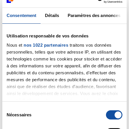
les dernières thérapies et auprès de centres de lutte
contre le cancer. En terme de radiothérapie il existe
depuis 2 à 3 ans en France des nouveaux appareils de
Consentement
Détails
Paramètres des annonces
radiothérapie très performants appelés Cyberknife.
(radiothérapie très ciblée , localisée et réglée au
millième près)
Utilisation responsable de vos données
Marseille n'est pas équipé mais il y a un appareil de ce
Nous et
nos 1022 partenaires
traitons vos données
type à Nice sinon ces appareils sont plutôt sur le Nord
personnelles, telles que votre adresse IP, en utilisant des
et l'Est de la France.
Sur le site internet de l'institut Gustave Roussy vous
technologies comme les cookies pour stocker et accéder
trouverez toutes les infos et contacts nécessaires
à des informations sur votre appareil, afin de diffuser des
pour votre prise en charge en fonction de votre
publicités et du contenu personnalisés, d'effectuer des
pathologie. Bonne chance.
mesures de performance des publicités et du contenu,
ainsi que de réaliser des études d’audience, favorisant
Citer
ainsi le développement de services. Vous avez le choix
quant à l'utilisation de vos données et à leurs finalités.
Vous pouvez modifier ou retirer votre consentement à
S
tout moment en consultant la Déclaration relative aux
Nécessaires
é
cookies ou en cliquant sur l'icône de confidentialité.
l