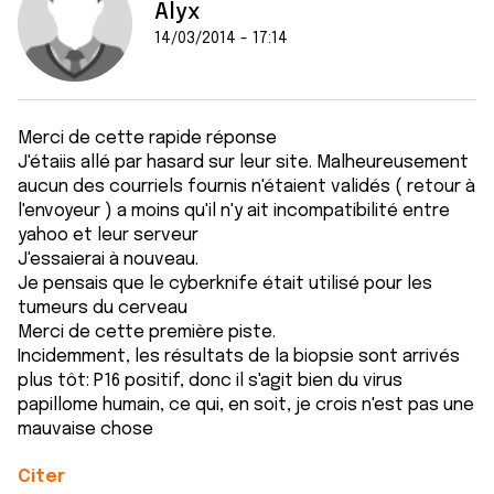
Alyx
t
publicité et d'analyse, qui peuvent combiner celles-ci
avec d'autres informations que vous leur avez fournies
14/03/2014 - 17:14
ou qu'ils ont collectées lors de votre utilisation de leurs
services.
Merci de cette rapide réponse
J'étaiis allé par hasard sur leur site. Malheureusement
aucun des courriels fournis n'étaient validés ( retour à
l'envoyeur ) a moins qu'il n'y ait incompatibilité entre
yahoo et leur serveur
J'essaierai à nouveau.
Je pensais que le cyberknife était utilisé pour les
tumeurs du cerveau
Merci de cette première piste.
Incidemment, les résultats de la biopsie sont arrivés
plus tôt: P16 positif, donc il s'agit bien du virus
papillome humain, ce qui, en soit, je crois n'est pas une
mauvaise chose
Citer