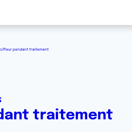
oiffeur pendant traitement
S
dant traitement