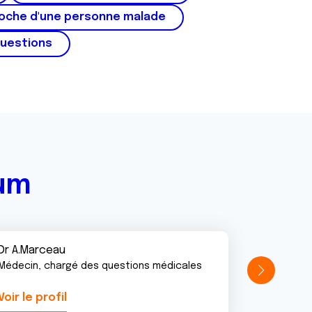
roche d'une personne malade
questions
rum
Dr A.Marceau
Médecin, chargé des questions médicales
Voir le profil
Voir le pr