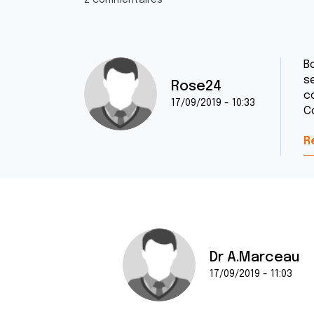
2 commentaires
B
se
Rose24
co
17/09/2019 - 10:33
C
R
Dr A.Marceau
17/09/2019 - 11:03