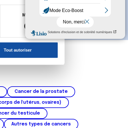
es à plusieurs mètres près
Marketing
s spécifiques (empreintes
, reportez-vous à la
section «
claration sur les cookies.
Tout autoriser
nnalités relatives aux médias
on de notre site avec nos
 d'autres informations que
Cancer de la prostate
corps de l'utérus, ovaires)
cer du testicule
Autres types de cancers