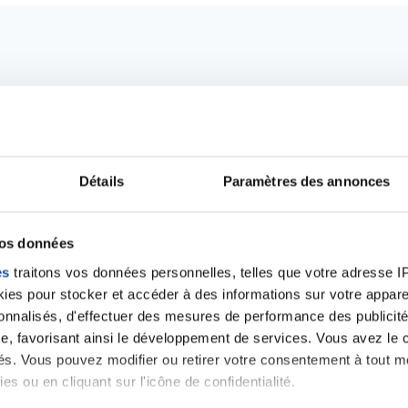
Détails
Paramètres des annonces
vos données
Ecrire un commentair
es
traitons vos données personnelles, telles que votre adresse IP,
es pour stocker et accéder à des informations sur votre appareil
sonnalisés, d'effectuer des mesures de performance des publicité
e, favorisant ainsi le développement de services. Vous avez le ch
ancer une nouvelle discussion vous aurez besoin de vous 
ités. Vous pouvez modifier ou retirer votre consentement à tout 
es ou en cliquant sur l'icône de confidentialité.
Se connecter
Créer un nouveau compte