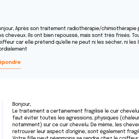
onjour, Après son traitement radiothérapie/chimiothérapie 
s cheveux. Ils ont bien repoussé, mais sont très frisés. To
iffeur car elle prétend qu'elle ne peut ni les sécher, ni les
ordialement
épondre
Bonjour,
Le traitement a certainement fragilisé le cuir chevelu d
faut éviter toutes les agressions, physiques (chaleu
notamment) sur ce cuir chevelu. De même, les cheve
retrouver leur aspect d'origine, sont également fragi
Votre fille peut néanmoins se rendre chez le coiffeur m