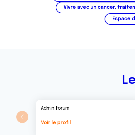
e
Vivre avec un cancer, traite
m
e
Espace d
n
t
Le
Admin forum
Voir le profil