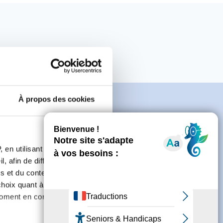
À propos des cookies
e
 en utilisant des
, afin de diffuser des
s et du contenu, ainsi que de
oix quant à l'utilisation de
connecter ou de créer un compte.
moment en consultant la