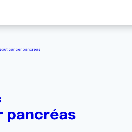
ebut cancer pancréas
S
r pancréas