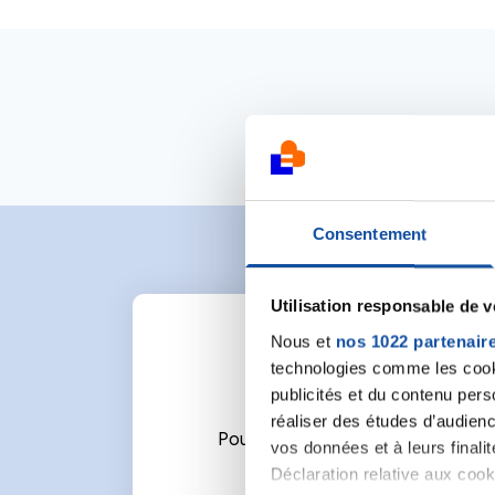
Consentement
Utilisation responsable de 
Nous et
nos 1022 partenair
technologies comme les cooki
publicités et du contenu per
réaliser des études d’audienc
Pour écrire un commentaire ou l
vos données et à leurs final
Déclaration relative aux cooki