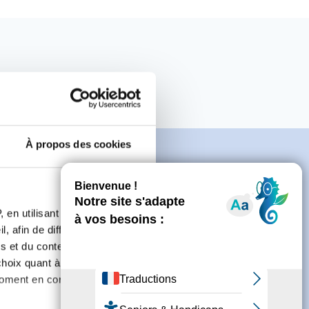
À propos des cookies
 en utilisant des
e
, afin de diffuser des
s et du contenu, ainsi que de
oix quant à l'utilisation de
connecter ou de créer un compte.
moment en consultant la