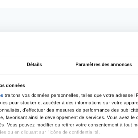
Détails
Paramètres des annonces
vos données
es
traitons vos données personnelles, telles que votre adresse IP,
Ecrire un commentair
es pour stocker et accéder à des informations sur votre appareil
sonnalisés, d'effectuer des mesures de performance des publicité
e, favorisant ainsi le développement de services. Vous avez le ch
ancer une nouvelle discussion vous aurez besoin de vous 
ités. Vous pouvez modifier ou retirer votre consentement à tout 
es ou en cliquant sur l'icône de confidentialité.