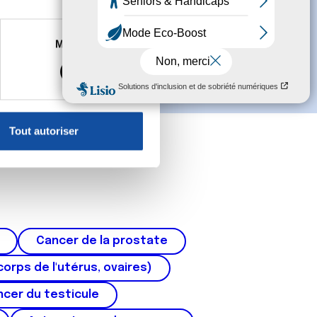
es à plusieurs mètres près
Marketing
s spécifiques (empreintes
, reportez-vous à la
section «
claration sur les cookies.
Tout autoriser
nnalités relatives aux médias
on de notre site avec nos
 d'autres informations que
Cancer de la prostate
corps de l'utérus, ovaires)
cer du testicule