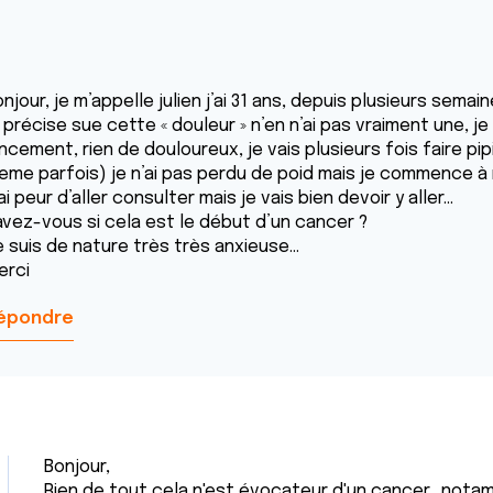
njour, je m’appelle julien j’ai 31 ans, depuis plusieurs semai
 précise sue cette « douleur » n’en n’ai pas vraiment une, je
incement, rien de douloureux, je vais plusieurs fois faire p
eme parfois) je n’ai pas perdu de poid mais je commence à m
ai peur d’aller consulter mais je vais bien devoir y aller...
avez-vous si cela est le début d’un cancer ?
 suis de nature très très anxieuse...
erci
épondre
Bonjour,
Rien de tout cela n'est évocateur d'un cancer., nota