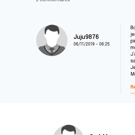
2 commentaires
Bo
je
Juju9876
p
06/11/2019 - 06:25
m
J’
s
Je
M
R