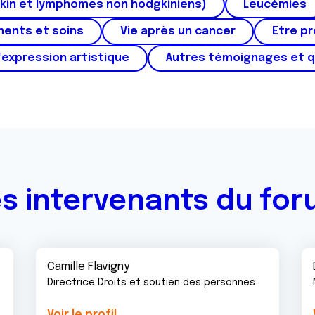
kin et lymphomes non hodgkiniens)
Leucémies
ments et soins
Vie après un cancer
Etre p
'expression artistique
Autres témoignages et 
s intervenants du fo
Camille Flavigny
Directrice Droits et soutien des personnes
Voir le profil