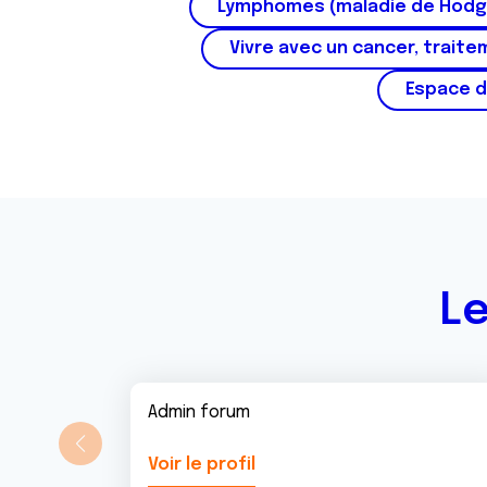
Lymphomes (maladie de Hodg
e
Vivre avec un cancer, traite
m
e
Espace d
n
t
Le
Admin forum
Voir le profil