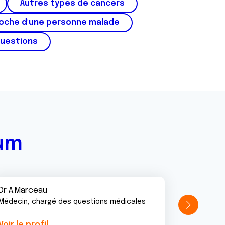
Autres types de cancers
roche d'une personne malade
questions
rum
Dr A.Marceau
Médecin, chargé des questions médicales
Voir le profil
Voir le pr