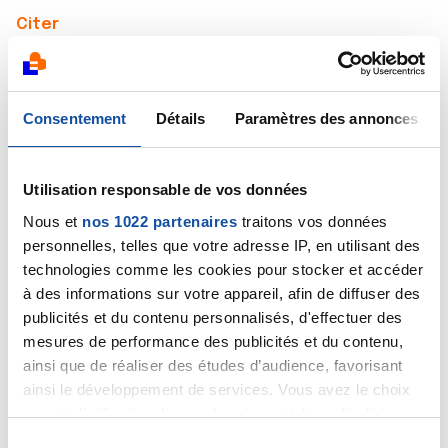
Citer
Consentement
Détails
Paramètres des annonces
dadine
Utilisation responsable de vos données
20/04/2026 - 10:31
Nous et
nos 1022 partenaires
traitons vos données
personnelles, telles que votre adresse IP, en utilisant des
technologies comme les cookies pour stocker et accéder
Bonjour à tous, sous un beau ciel bleu, grand soleil, un
à des informations sur votre appareil, afin de diffuser des
wagon supplémentaire au départ de Limoges, bien
publicités et du contenu personnalisés, d'effectuer des
chargé comme d'habitude, force et courage, notre
mesures de performance des publicités et du contenu,
lot quotidien, on ne lâche rien. Belle semaine à vous 🌈
ainsi que de réaliser des études d’audience, favorisant
ainsi le développement de services. Vous avez le choix
Citer
quant à l'utilisation de vos données et à leurs finalités.
Vous pouvez modifier ou retirer votre consentement à
S