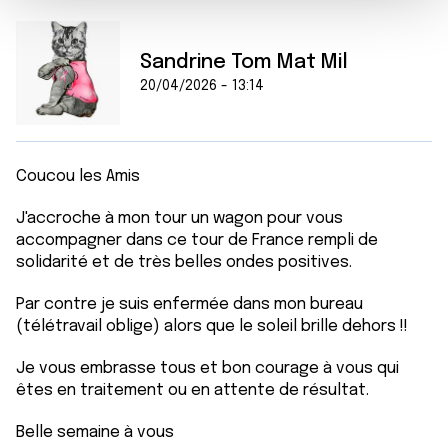
m
médias sociaux et d'analyser notre trafic. Nous
e
partageons également des informations sur l'utilisation de
n
notre site avec nos partenaires de médias sociaux, de
Sandrine Tom Mat Mil
t
publicité et d'analyse, qui peuvent combiner celles-ci
20/04/2026 - 13:14
avec d'autres informations que vous leur avez fournies
ou qu'ils ont collectées lors de votre utilisation de leurs
services.
Coucou les Amis
J'accroche à mon tour un wagon pour vous
accompagner dans ce tour de France rempli de
solidarité et de très belles ondes positives.
Par contre je suis enfermée dans mon bureau
(télétravail oblige) alors que le soleil brille dehors !!
Je vous embrasse tous et bon courage à vous qui
êtes en traitement ou en attente de résultat.
Belle semaine à vous