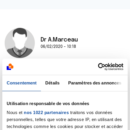
Dr A.Marceau
06/02/2020 - 10:18
Bonjour,
Le carcinome épidermoïde ou carcinome
Consentement
Détails
Paramètres des annonces
spinocellulaire est un cancer cutané, bien moins grave
que le mélanome. Ce n'est pas une urgence médicale
et vous pouvez attendre le rendez-vous du 26 février.
Utilisation responsable de vos données
L'exérèse peut être faite par le dermatologue mais
lors d'un rendez-vous programmé.
Nous et
nos 1022 partenaires
traitons vos données
Bien cordialement
personnelles, telles que votre adresse IP, en utilisant des
Dr A.Marceau
technologies comme les cookies pour stocker et accéder