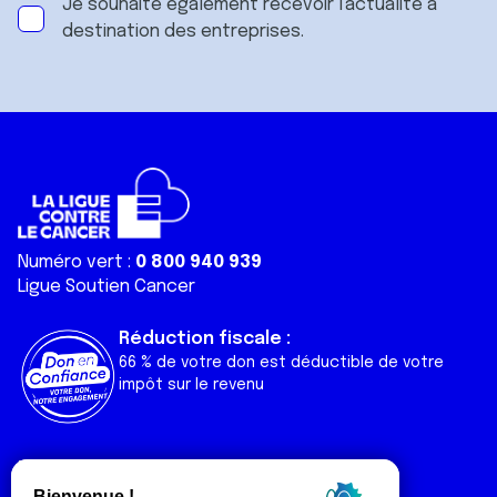
Je souhaite également recevoir l'actualité à
destination des entreprises.
Numéro vert :
0 800 940 939
Ligue Soutien Cancer
Réduction fiscale :
66 % de votre don est déductible de votre
impôt sur le revenu
Liens utiles
Espaces
Nos actualités
Forum