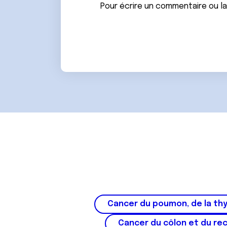
n
Pour écrire un commentaire ou l
t
e
m
e
n
t
Cancer du poumon, de la thy
Cancer du côlon et du re