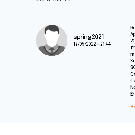
4 commentaires
Bo
A
spring2021
2
17/05/2022 - 21:44
tr
ma
S
SG
C
C
N
E
R