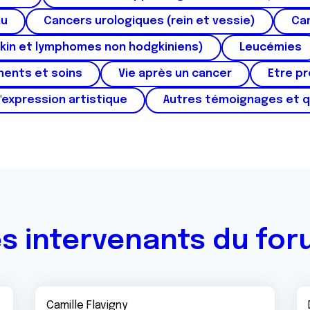
au
Cancers urologiques (rein et vessie)
Can
kin et lymphomes non hodgkiniens)
Leucémies
ments et soins
Vie après un cancer
Etre p
'expression artistique
Autres témoignages et 
s intervenants du fo
Camille Flavigny