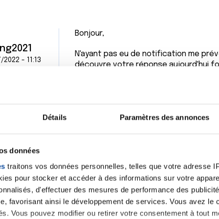
Bonjour,
ing2021
N'ayant pas eu de notification me pré
/2022 - 11:13
découvre votre réponse aujourd'hui fo
Je vous remercie de votre réponse.
C'est vrai que tous les 3 mois à récept
c'est 1 moment stressant et nous "anal
Détails
Paramètres des annonces
Bonne journée,
[quote=pierre TAMIZIER]<p>Bonsoir,<br
Étant moi même sous hormonothérapie 
vos données
quasiment indetectible et plus de pro
es
traitons vos données personnelles, telles que votre adresse IP,
phosphatases alcalines vont et vienn
es pour stocker et accéder à des informations sur votre appareil
dépasser des taux alarmants. Donc inuti
sonnalisés, d'effectuer des mesures de performance des publicité
Courage</p>[/quote]
e, favorisant ainsi le développement de services. Vous avez le ch
Citer
ités. Vous pouvez modifier ou retirer votre consentement à tout 