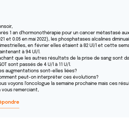
nsoir,
près 1 an d'hormonothérapie pour un cancer métastasé aux o
021 et 0.05 en mai 2022), les phosphatases alcalines diminua
imestrielles, en février elles étaient à 82 Ul/l et cette se
intenant à 94 Ul/l.
achant que les autres résultats de la prise de sang sont d
OT sont passés de 4 U/l à 11 U/l.
es augmentations sont-elles liées?
omment peut-on interpréter ces évolutions?
ous voyons l'oncologue la semaine prochaine mais ces résul
n vous remerciant,
épondre