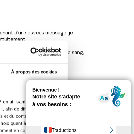
venant d'un nouveau message, je
rtuitement.
ion des résultats de la prise de sang,
ysons" les résultats...
À propos des cookies
 />
depuis 20 mois à ce stade psa
gression des métastases. Mais les
 en utilisant des
ent à chaque prise de sang sans
, afin de diffuser des
le de s'inquiéter.<br />
s et du contenu, ainsi que de
oix quant à l'utilisation de
moment en consultant la