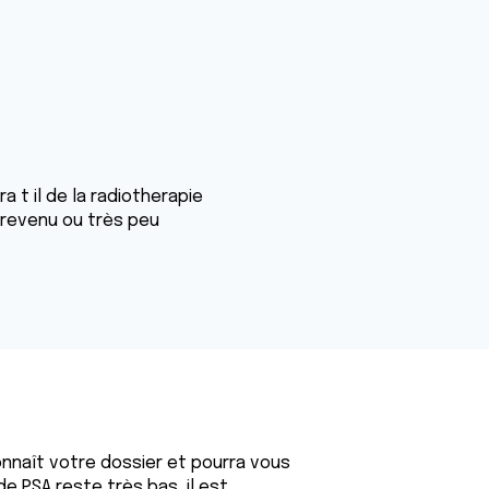
a t il de la radiotherapie
 revenu ou très peu
nnaît votre dossier et pourra vous
de PSA reste très bas, il est