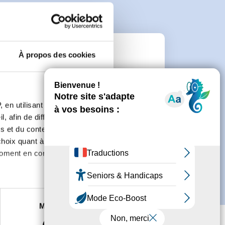
À propos des cookies
e
connecter ou de créer un compte.
 en utilisant des
, afin de diffuser des
s et du contenu, ainsi que de
oix quant à l'utilisation de
moment en consultant la
es à plusieurs mètres près
Marketing
s spécifiques (empreintes