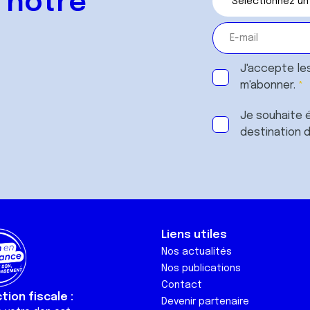
 notre
J'accepte le
m'abonner.
Je souhaite é
destination 
Liens utiles
Nos actualités
Nos publications
Contact
ion fiscale :
Devenir partenaire