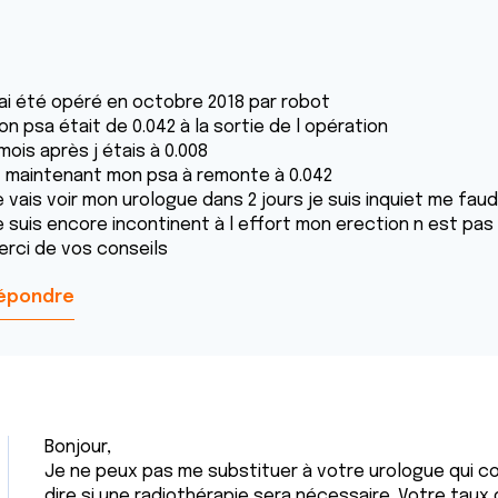
 ai été opéré en octobre 2018 par robot
n psa était de 0.042 à la sortie de l opération
mois après j étais à 0.008
t maintenant mon psa à remonte à 0.042
 vais voir mon urologue dans 2 jours je suis inquiet me faudr
e suis encore incontinent à l effort mon erection n est pas
erci de vos conseils
épondre
Bonjour,
Je ne peux pas me substituer à votre urologue qui co
dire si une radiothérapie sera nécessaire. Votre taux 