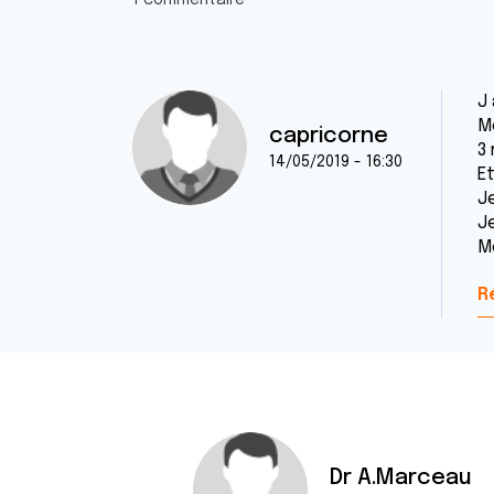
1 commentaire
J
Mo
capricorne
3 
14/05/2019 - 16:30
E
Je
J
M
R
Dr A.Marceau