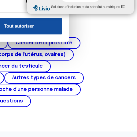
, reportez-vous à la
section «
claration sur les cookies.
Tout autoriser
nnalités relatives aux médias
on de notre site avec nos
Cancer de la prostate
 d'autres informations que
corps de l'utérus, ovaires)
cer du testicule
Autres types de cancers
roche d'une personne malade
questions