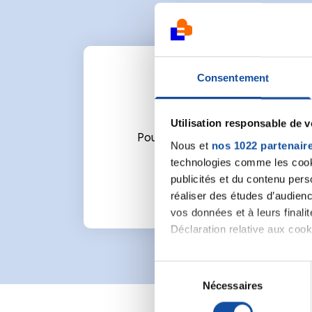
Consentement
Utilisation responsable de 
Pour écrire un commentaire ou l
Nous et
nos 1022 partenair
technologies comme les cooki
publicités et du contenu per
réaliser des études d’audienc
vos données et à leurs final
Déclaration relative aux cooki
Si vous le permettez, nous a
S
Collecter des informa
Nécessaires
é
Identifier votre appar
l