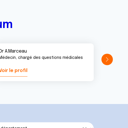
rum
Dr A.Marceau
Médecin, chargé des questions médicales
Voir le profil
Voir le pr