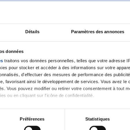
Détails
Paramètres des annonces
Ecrire un commentair
vos données
ancer une nouvelle discussion vous aurez besoin de vous 
es
traitons vos données personnelles, telles que votre adresse IP,
es pour stocker et accéder à des informations sur votre appareil
sonnalisés, d'effectuer des mesures de performance des publicité
Se connecter
Créer un nouveau compte
e, favorisant ainsi le développement de services. Vous avez le ch
ités. Vous pouvez modifier ou retirer votre consentement à tout 
es ou en cliquant sur l'icône de confidentialité.
imerions également :
tions sur votre localisation géographique qui peuvent être précis
Préférences
Statistiques
eil en l'analysant activement pour en relever les caractéristique