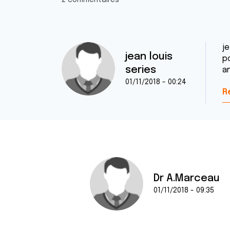
2 commentaires
j
jean louis
po
series
a
01/11/2018 - 00:24
R
Dr A.Marceau
01/11/2018 - 09:35