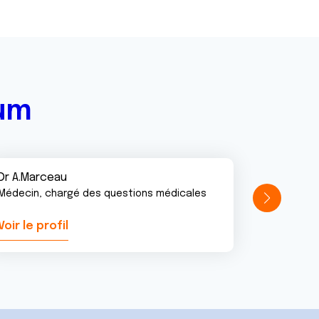
rum
Dr A.Marceau
Médecin, chargé des questions médicales
Voir le profil
Voir le pr