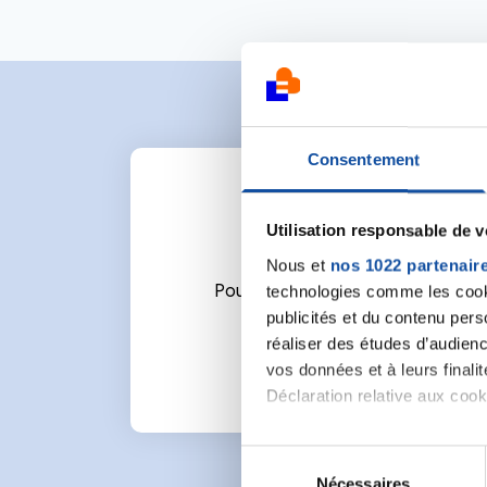
Consentement
Utilisation responsable de 
Nous et
nos 1022 partenair
technologies comme les cooki
Pour écrire un commentaire ou l
publicités et du contenu per
réaliser des études d’audienc
vos données et à leurs final
Déclaration relative aux cooki
Si vous le permettez, nous a
S
Collecter des informa
Nécessaires
é