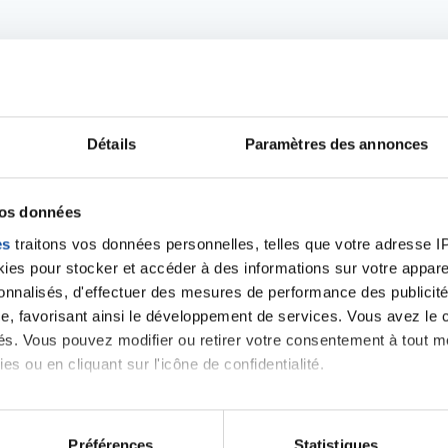
Détails
Paramètres des annonces
Ecrire un commentair
vos données
es
traitons vos données personnelles, telles que votre adresse IP,
es pour stocker et accéder à des informations sur votre appareil
ancer une nouvelle discussion vous aurez besoin de vous 
sonnalisés, d'effectuer des mesures de performance des publicité
e, favorisant ainsi le développement de services. Vous avez le ch
Se connecter
Créer un nouveau compte
ités. Vous pouvez modifier ou retirer votre consentement à tout 
es ou en cliquant sur l'icône de confidentialité.
imerions également :
tions sur votre localisation géographique qui peuvent être précis
Préférences
Statistiques