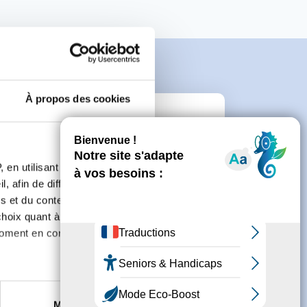
À propos des cookies
e
 en utilisant des
, afin de diffuser des
connecter ou de créer un compte.
s et du contenu, ainsi que de
oix quant à l'utilisation de
moment en consultant la
es à plusieurs mètres près
Marketing