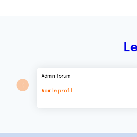
e
n
t
Le
Admin forum
Voir le profil