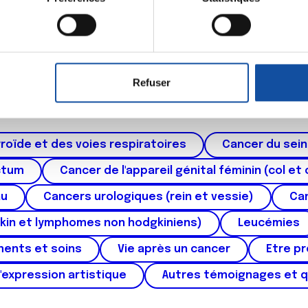
eil en l'analysant activement pour en relever les caractéristique
aitement de vos données personnelles et définir vos préférences
er ou retirer votre consentement à tout moment à partir de la dé
Refuser
Thématiques
e personnaliser le contenu et les annonces, d'offrir des fonctio
rafic. Nous partageons également des informations sur l'utilisati
, de publicité et d'analyse, qui peuvent combiner celles-ci avec
roïde et des voies respiratoires
Cancer du sein
ils ont collectées lors de votre utilisation de leurs services.
ctum
Cancer de l'appareil génital féminin (col et 
au
Cancers urologiques (rein et vessie)
Can
kin et lymphomes non hodgkiniens)
Leucémies
ments et soins
Vie après un cancer
Etre p
'expression artistique
Autres témoignages et 