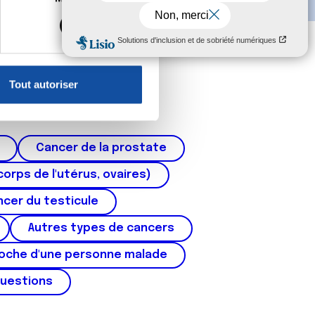
s spécifiques (empreintes
, reportez-vous à la
section «
claration sur les cookies.
Tout autoriser
nnalités relatives aux médias
on de notre site avec nos
 d'autres informations que
Cancer de la prostate
corps de l'utérus, ovaires)
cer du testicule
Autres types de cancers
roche d'une personne malade
questions