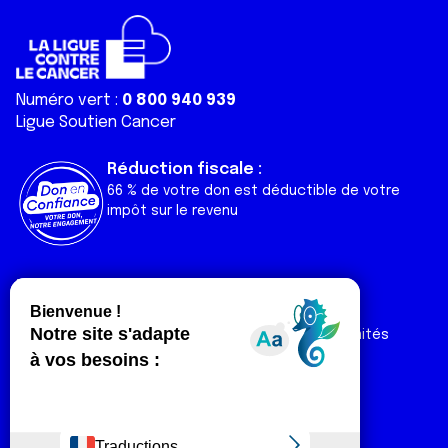
Numéro vert :
0 800 940 939
Ligue Soutien Cancer
Réduction fiscale :
66 % de votre don est déductible de votre
impôt sur le revenu
Liens utiles
Espaces
Nos actualités
Forum
Nos publications
Espace Ligue & comités
Contact
Espace chercheur
Devenir partenaire
Espace presse
Magazine Vivre
Intranet