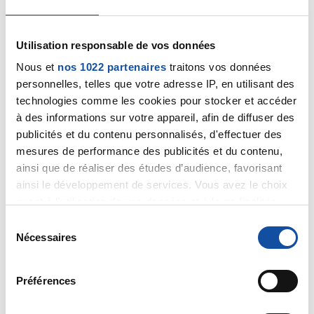
l"incontinence peut elle se recuperee pour un patient
agé de 70 ans? Y a t'il beaucoup de risques de
récidives? Mon père a l'idée que si on touche a un
Utilisation responsable de vos données
organce cancéreux donc on multiplie le risque que le
cancer se généralise c'est à dire une fois prostate
Nous et
nos 1022 partenaires
traitons vos données
touché le prostate va se généraliser :( ?
personnelles, telles que votre adresse IP, en utilisant des
Je vous remercie bcp du temps consacré a nous
technologies comme les cookies pour stocker et accéder
répondre et nous accompagner dans cette période
à des informations sur votre appareil, afin de diffuser des
dure.
publicités et du contenu personnalisés, d'effectuer des
mesures de performance des publicités et du contenu,
Cordialement
ainsi que de réaliser des études d’audience, favorisant
Citer
ainsi le développement de services. Vous avez le choix
quant à l'utilisation de vos données et à leurs finalités.
Vous pouvez modifier ou retirer votre consentement à
S
tout moment en consultant la Déclaration relative aux
Nécessaires
é
cookies ou en cliquant sur l'icône de confidentialité.
l
e
Préférences
Dr A.Marceau
Si vous le permettez, nous aimerions également :
c
19/02/2020 - 18:39
Collecter des informations sur votre localisation
t