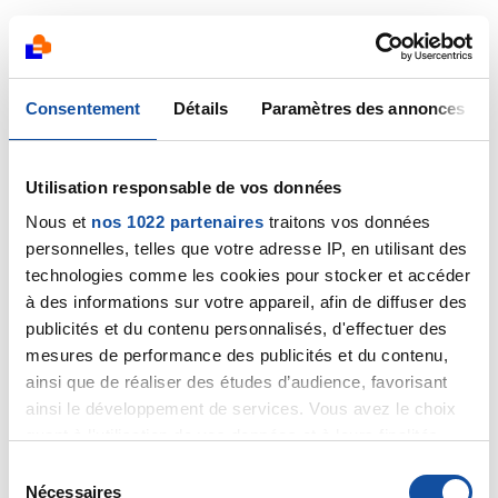
Citer
Consentement
Détails
Paramètres des annonces
Sab55
Utilisation responsable de vos données
31/03/2021 - 17:03
Nous et
nos 1022 partenaires
traitons vos données
personnelles, telles que votre adresse IP, en utilisant des
technologies comme les cookies pour stocker et accéder
à des informations sur votre appareil, afin de diffuser des
Merci!!
publicités et du contenu personnalisés, d'effectuer des
mesures de performance des publicités et du contenu,
Citer
ainsi que de réaliser des études d’audience, favorisant
ainsi le développement de services. Vous avez le choix
quant à l'utilisation de vos données et à leurs finalités.
Vous pouvez modifier ou retirer votre consentement à
S
tout moment en consultant la Déclaration relative aux
Nécessaires
é