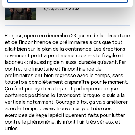
n
Barajda
t
Les cookies nous permettent de personnaliser le contenu
16/03/2025 - 23:32
e
et les annonces, d'offrir des fonctionnalités relatives aux
m
médias sociaux et d'analyser notre trafic. Nous
e
partageons également des informations sur l'utilisation de
Bonjour, opéré en décembre 23, j’ai eu de la climacturie
n
notre site avec nos partenaires de médias sociaux, de
et de l’incontinence de préliminaires alors que tout
t
publicité et d'analyse, qui peuvent combiner celles-ci
allait bien sur le plan de la continence. Les érections
avec d'autres informations que vous leur avez fournies
reviennent petit à petit même si ça reste fragile et
ou qu'ils ont collectées lors de votre utilisation de leurs
laborieux : ni aussi rigide ni aussi durable qu’avant. Par
services.
contre, la climacturie et l’incontinence de
préliminaires ont bien régressé avec le temps, sans
toutefois complètement disparaître pour le moment.
Ça n’est pas systématique et j’ai l’impression que
certaines positions le favorisent: lorsque je suis à la
verticale notamment. Courage à toi, ça va s’améliorer
avec le temps. J’avais trouvé sur you tube ces
exercices de Kegel spécifiquement faits pour lutter
contre le phénomène, ils m’ont l’air très sérieux et
utiles