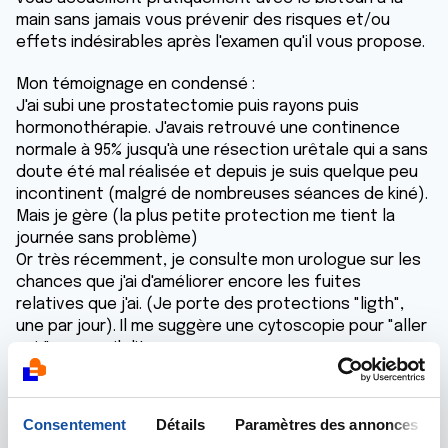
main sans jamais vous prévenir des risques et/ou
effets indésirables après l'examen qu'il vous propose.
Mon témoignage en condensé :
J'ai subi une prostatectomie puis rayons puis
hormonothérapie. J'avais retrouvé une continence
normale à 95% jusqu'à une résection urêtale qui a sans
doute été mal réalisée et depuis je suis quelque peu
incontinent (malgré de nombreuses séances de kiné).
Mais je gère (la plus petite protection me tient la
journée sans problème)
Or très récemment, je consulte mon urologue sur les
chances que j'ai d'améliorer encore les fuites
relatives que j'ai. (Je porte des protections "ligth",
une par jour). Il me suggère une cytoscopie pour "aller
voir" comme il dit.
Résultat : a la suite de cet examen je fais une
rétention urinaire qui me conduit aux urgences.... pose
d'une sonde puis retour, à sa demande, en clinique
Consentement
Détails
Paramètres des annonces
pour une radio de l'ensemble vesie urêtre. Enlèvement