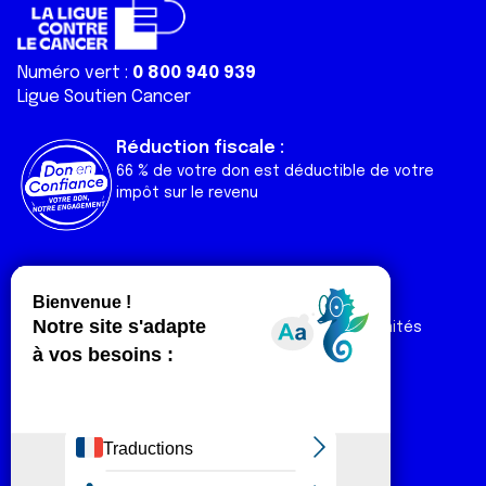
Numéro vert :
0 800 940 939
Ligue Soutien Cancer
Réduction fiscale :
66 % de votre don est déductible de votre
impôt sur le revenu
Liens utiles
Espaces
Nos actualités
Forum
Nos publications
Espace Ligue & comités
Contact
Espace chercheur
Devenir partenaire
Espace presse
Magazine Vivre
Intranet
Réseaux sociaux