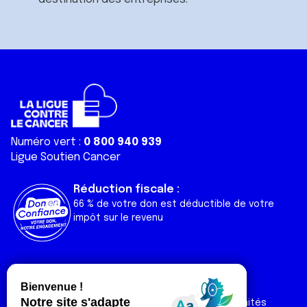
Numéro vert :
0 800 940 939
Ligue Soutien Cancer
Réduction fiscale :
66 % de votre don est déductible de votre
impôt sur le revenu
Liens utiles
Espaces
Nos actualités
Forum
Nos publications
Espace Ligue & comités