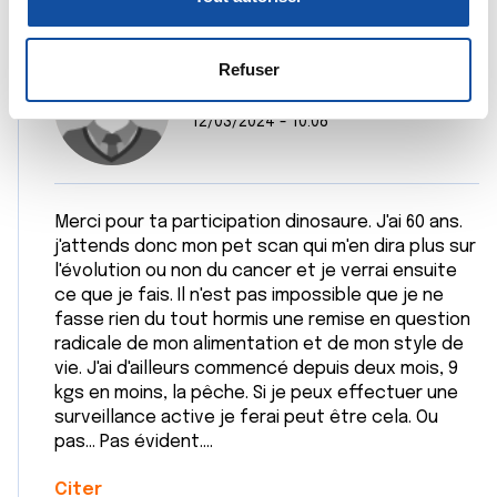
n
la
section « Détails »
. Vous pouvez modifier ou retirer
s
votre consentement à tout moment à partir de la
e
déclaration sur les cookies.
Refuser
n
dan66
t
Les cookies nous permettent de personnaliser le contenu
12/03/2024 - 10:08
e
et les annonces, d'offrir des fonctionnalités relatives aux
m
médias sociaux et d'analyser notre trafic. Nous
e
partageons également des informations sur l'utilisation de
Merci pour ta participation dinosaure. J'ai 60 ans.
n
notre site avec nos partenaires de médias sociaux, de
j'attends donc mon pet scan qui m'en dira plus sur
t
publicité et d'analyse, qui peuvent combiner celles-ci
l'évolution ou non du cancer et je verrai ensuite
avec d'autres informations que vous leur avez fournies
ce que je fais. Il n'est pas impossible que je ne
ou qu'ils ont collectées lors de votre utilisation de leurs
fasse rien du tout hormis une remise en question
services.
radicale de mon alimentation et de mon style de
vie. J'ai d'ailleurs commencé depuis deux mois, 9
kgs en moins, la pêche. Si je peux effectuer une
surveillance active je ferai peut être cela. Ou
pas... Pas évident....
Citer