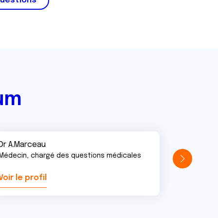
questions
rum
Dr A.Marceau
Médecin, chargé des questions médicales
Voir le profil
Voir le pr