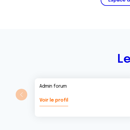
Espace d
m
e
n
t
Le
Admin forum
Voir le profil