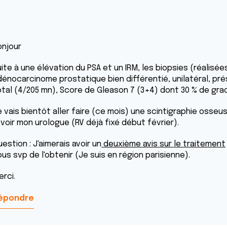
onjour
uite à une élévation du PSA et un IRM, les biopsies (réalisé
dénocarcinome prostatique bien différentié, unilatéral, pré
otal (4/205 mn), Score de Gleason 7 (3+4) dont 30 % de grade
e vais bientôt aller faire (ce mois) une scintigraphie osseu
evoir mon urologue (RV déjà fixé début février).
estion : J'aimerais avoir un
deuxième avis sur le traitement
ous svp de l'obtenir (Je suis en région parisienne).
erci.
épondre