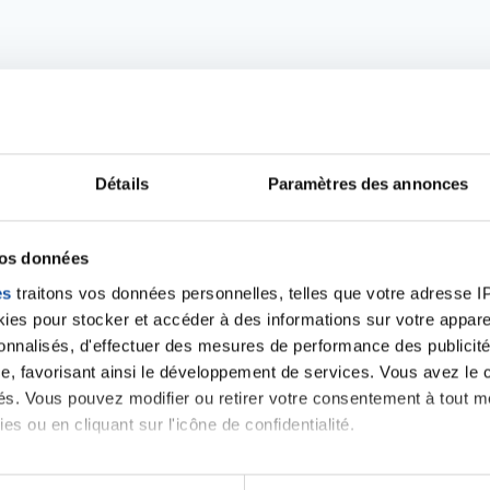
Détails
Paramètres des annonces
vos données
Ecrire un commentair
es
traitons vos données personnelles, telles que votre adresse IP,
es pour stocker et accéder à des informations sur votre appareil
sonnalisés, d'effectuer des mesures de performance des publicité
ancer une nouvelle discussion vous aurez besoin de vous 
e, favorisant ainsi le développement de services. Vous avez le ch
ités. Vous pouvez modifier ou retirer votre consentement à tout 
Se connecter
Créer un nouveau compte
es ou en cliquant sur l'icône de confidentialité.
imerions également :