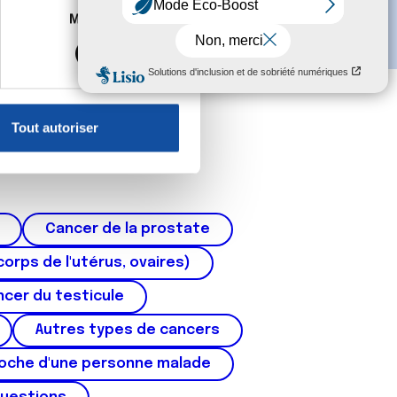
es à plusieurs mètres près
Marketing
s spécifiques (empreintes
, reportez-vous à la
section «
claration sur les cookies.
Tout autoriser
nnalités relatives aux médias
on de notre site avec nos
 d'autres informations que
Cancer de la prostate
corps de l'utérus, ovaires)
cer du testicule
Autres types de cancers
roche d'une personne malade