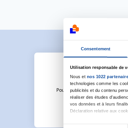
Consentement
Utilisation responsable de 
Nous et
nos 1022 partenair
technologies comme les cooki
publicités et du contenu per
Pour écrire un commentaire ou l
réaliser des études d’audienc
vos données et à leurs final
Déclaration relative aux cooki
Si vous le permettez, nous a
S