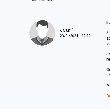
1 commentaire
B
Jean1
S
23/01/2024 - 14:42
a
t
J
r
Qu
v
M
R