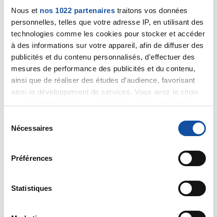
essentiel. Cette habileté dépend notamment de son
Nous et
nos 1022 partenaires
traitons vos données
habitude à pratiquer ce type d'intervention.
Bien cordialement
personnelles, telles que votre adresse IP, en utilisant des
Dr A.Marceau
technologies comme les cookies pour stocker et accéder
à des informations sur votre appareil, afin de diffuser des
Citer
publicités et du contenu personnalisés, d'effectuer des
mesures de performance des publicités et du contenu,
ainsi que de réaliser des études d’audience, favorisant
ainsi le développement de services. Vous avez le choix
quant à l'utilisation de vos données et à leurs finalités.
Vous pouvez modifier ou retirer votre consentement à
S
Chrispaul
tout moment en consultant la Déclaration relative aux
Nécessaires
é
29/12/2022 - 21:13
cookies ou en cliquant sur l'icône de confidentialité.
l
e
Préférences
Si vous le permettez, nous aimerions également :
c
Collecter des informations sur votre localisation
t
Bonsoir,
géographique qui peuvent être précises à plusieurs
i
Statistiques
J'ai eu la même nouvelle il y a peu et je n'arrive pas à
mètres près
faire face à un choix.
o
PSA 7, Pirad 3, Gleason 7, la ou les lésions n'étaient
Identifier votre appareil en l'analysant activement
n