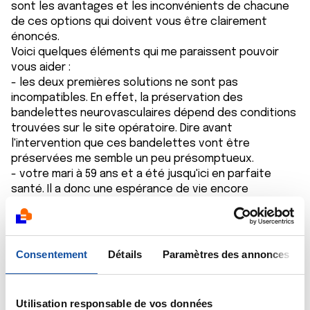
sont les avantages et les inconvénients de chacune
de ces options qui doivent vous être clairement
énoncés.
Voici quelques éléments qui me paraissent pouvoir
vous aider :
- les deux premières solutions ne sont pas
incompatibles. En effet, la préservation des
bandelettes neurovasculaires dépend des conditions
trouvées sur le site opératoire. Dire avant
l'intervention que ces bandelettes vont être
préservées me semble un peu présomptueux.
- votre mari à 59 ans et a été jusqu'ici en parfaite
santé. Il a donc une espérance de vie encore
importante, ce qui peut pencher en faveur d'un
traitement radical (prostatectomie radicale).
- les différentes options peuvent avoir des effets
indésirables, notamment sur la fonction érectile. La
Consentement
Détails
Paramètres des annonces
préservation des bandelettes neurovasculaires, si
elle est possible, s'avère donc importante. Et
l'habileté du chirurgien joue à ce propros un rôle
Utilisation responsable de vos données