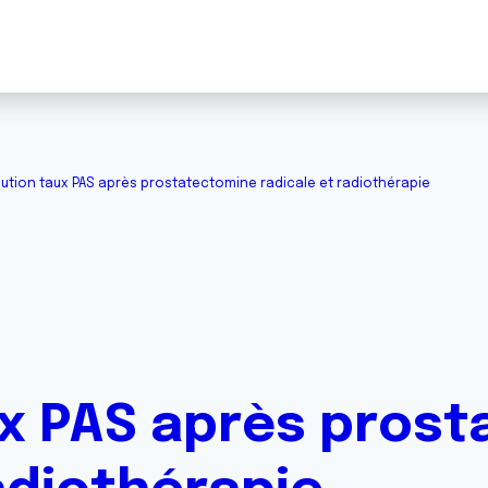
lution taux PAS après prostatectomine radicale et radiothérapie
ux PAS après pros