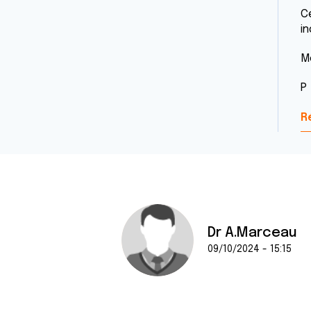
C
in
M
P
R
Dr A.Marceau
09/10/2024 - 15:15