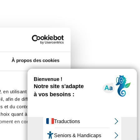
s clous
À propos des cookies
 en utilisant des
, afin de diffuser des
s et du contenu, ainsi que de
oix quant à l'utilisation de
moment en consultant la