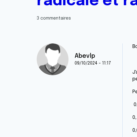
radicale et r
3 commentaires
B
Abevlp
09/10/2024 - 11:17
J
p
P
0
0,
0,