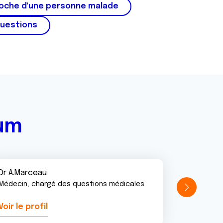
roche d'une personne malade
questions
rum
Dr A.Marceau
Médecin, chargé des questions médicales
Voir le profil
Voir le pr