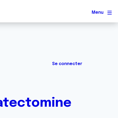
Men
Se connecter
tatectomine