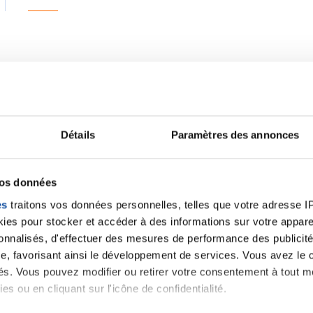
Bonjour,
Normalement jusqu’a 0,007 ug/l c’est encore dans le
Détails
Paramètres des annonces
À surveiller avec ton urologue
Bon courage
vos données
es
traitons vos données personnelles, telles que votre adresse IP,
Thierry
es pour stocker et accéder à des informations sur votre appareil
sonnalisés, d'effectuer des mesures de performance des publicité
Citer
e, favorisant ainsi le développement de services. Vous avez le ch
ités. Vous pouvez modifier ou retirer votre consentement à tout 
es ou en cliquant sur l'icône de confidentialité.