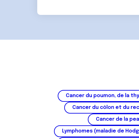
e
m
e
n
t
Cancer du poumon, de la thy
Cancer du côlon et du re
Cancer de la pe
Lymphomes (maladie de Hodg