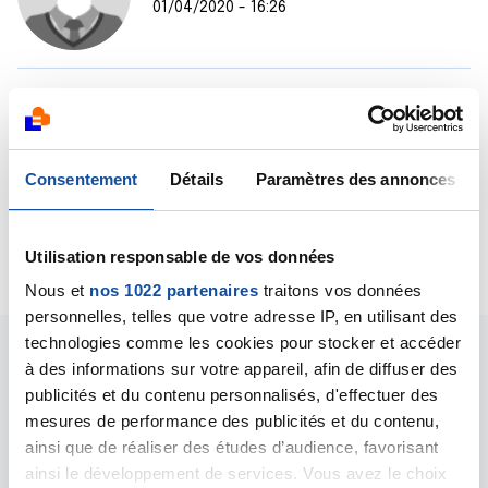
01/04/2020 - 16:26
Bonjour,
La réponse est non, ce médicament n'ayant pas
d'effet négatif sur les défenses immunitaires.
Bien cordialement
Consentement
Détails
Paramètres des annonces
Dr A.Marceau
Citer
Utilisation responsable de vos données
Nous et
nos 1022 partenaires
traitons vos données
personnelles, telles que votre adresse IP, en utilisant des
technologies comme les cookies pour stocker et accéder
à des informations sur votre appareil, afin de diffuser des
publicités et du contenu personnalisés, d'effectuer des
mesures de performance des publicités et du contenu,
ainsi que de réaliser des études d’audience, favorisant
Les intervenants du
ainsi le développement de services. Vous avez le choix