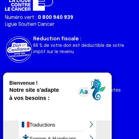
Numéro vert :
0 800 940 939
Ligue Soutien Cancer
Réduction fiscale :
66 % de votre don est déductible de votre
impôt sur le revenu
Liens utiles
Espaces
Nos actualités
Forum
Nos publications
Espace Ligue & comités
Contact
Espace chercheur
Devenir partenaire
Espace presse
Magazine Vivre
Intranet
Réseaux sociaux