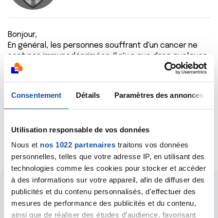
Bonjour,
En général, les personnes souffrant d'un cancer ne
sont pas immunodéprimées. Il n'y a que dans quelques
situations particulières qu'elles peuvent l'être :
certains cancers du sang (leucémies) ou sous
certains traitements provoquant une chute très
Consentement
Détails
Paramètres des annonces
importante des globules blancs.
Bien cordialement
Dr A.Marceau
Utilisation responsable de vos données
Citer
Nous et
nos 1022 partenaires
traitons vos données
personnelles, telles que votre adresse IP, en utilisant des
technologies comme les cookies pour stocker et accéder
à des informations sur votre appareil, afin de diffuser des
publicités et du contenu personnalisés, d'effectuer des
mesures de performance des publicités et du contenu,
ainsi que de réaliser des études d’audience, favorisant