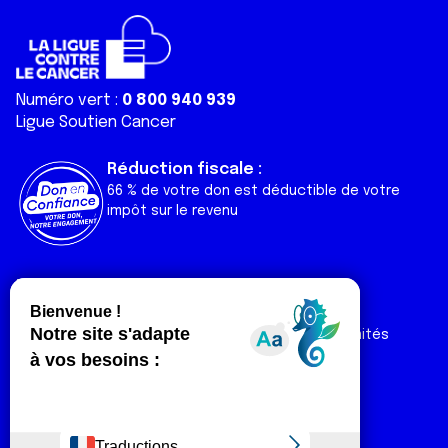
Numéro vert :
0 800 940 939
Ligue Soutien Cancer
Réduction fiscale :
66 % de votre don est déductible de votre
impôt sur le revenu
Liens utiles
Espaces
Nos actualités
Forum
Nos publications
Espace Ligue & comités
Contact
Espace chercheur
Devenir partenaire
Espace presse
Magazine Vivre
Intranet