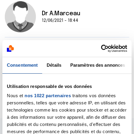
Dr A.Marceau
12/06/2021 - 18:44
Bonjour,
Votre urologue est le mieux placé pour vous répondre
même si de mon point de vue, c'est l'analyse de la
Consentement
Détails
Paramètres des annonces
pièce opératoire qui donne les éléments les plus
fiables.
Bien cordialement
Utilisation responsable de vos données
Dr A.Marceau
Nous et
nos 1022 partenaires
traitons vos données
Citer
personnelles, telles que votre adresse IP, en utilisant des
technologies comme les cookies pour stocker et accéder
à des informations sur votre appareil, afin de diffuser des
publicités et du contenu personnalisés, d'effectuer des
mesures de performance des publicités et du contenu,