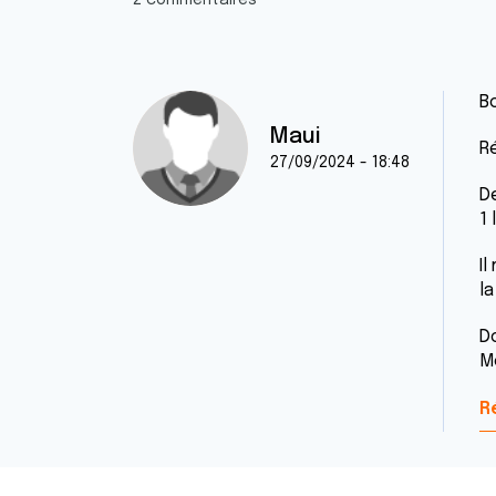
2 commentaires
B
Maui
R
27/09/2024 - 18:48
D
1
Il
l
Do
M
R