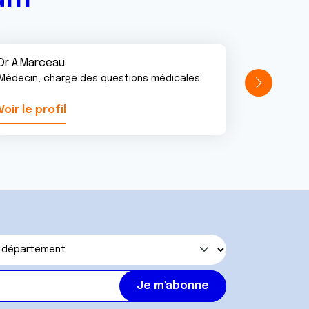
Dr A.Marceau
Médecin, chargé des questions médicales
Voir le profil
Voir le pr