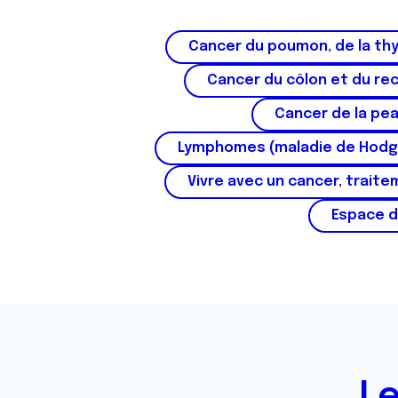
s
e
Cancer du poumon, de la thy
n
t
Cancer du côlon et du re
e
m
Cancer de la pe
e
Lymphomes (maladie de Hodg
n
t
Vivre avec un cancer, traite
Espace d
Le