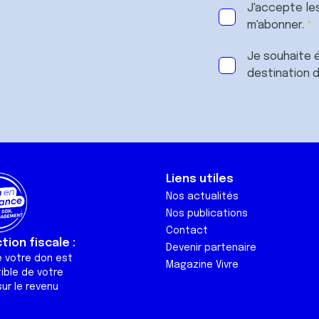
J'accepte le
m'abonner.
Je souhaite é
destination 
Liens utiles
Nos actualités
Nos publications
Contact
ion fiscale :
Devenir partenaire
e votre don est
Magazine Vivre
ible de votre
ur le revenu