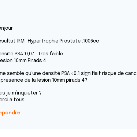
onjour
ésultat IRM : Hypertrophie Prostate :1006cc
ensité PSA :0,07 Tres faible
 lesion 10mm Pirads 4
 me semble qu’une densité PSA <0,1 signifiait risque de canc
a presence de la lesion 10mm pirads 4?
is je m’inquiéter ?
erci a tous
épondre