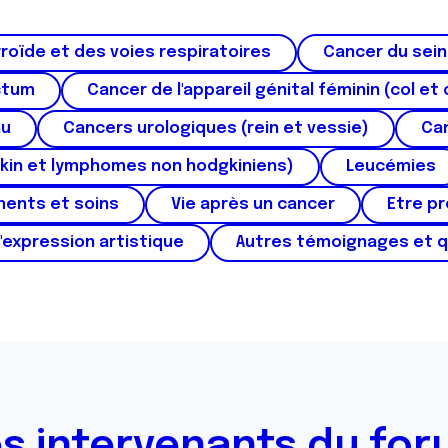
roïde et des voies respiratoires
Cancer du sein
ctum
Cancer de l'appareil génital féminin (col et 
au
Cancers urologiques (rein et vessie)
Can
kin et lymphomes non hodgkiniens)
Leucémies
ments et soins
Vie après un cancer
Etre p
'expression artistique
Autres témoignages et 
s intervenants du fo