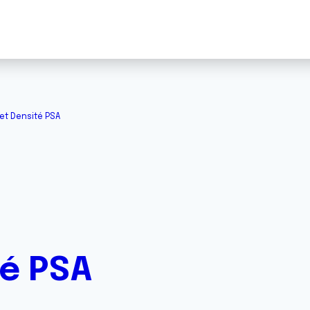
 et Densité PSA
té PSA