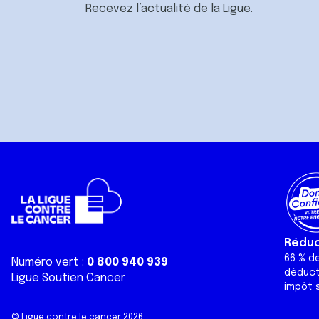
Recevez l’actualité de la Ligue.
Réduct
66 % d
Numéro vert :
0 800 940 939
déduct
Ligue Soutien Cancer
impôt s
© Ligue contre le cancer 2026