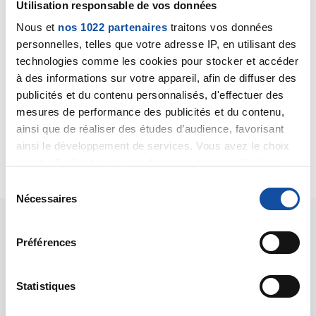
Utilisation responsable de vos données
Nous et
nos 1022 partenaires
traitons vos données
personnelles, telles que votre adresse IP, en utilisant des
Ce cancer de la prostate nécessite un avis
technologies comme les cookies pour stocker et accéder
urologique, comme ce matin, je vous conseille donc
à des informations sur votre appareil, afin de diffuser des
de consulter un urologue, lequel poura vous exposer
les différentes options thérapeutiques.
publicités et du contenu personnalisés, d'effectuer des
Bien cordialement
mesures de performance des publicités et du contenu,
Dr A.Marceau
ainsi que de réaliser des études d’audience, favorisant
ainsi le développement de services. Vous avez le choix
Citer
quant à l'utilisation de vos données et à leurs finalités.
Vous pouvez modifier ou retirer votre consentement à
S
tout moment en consultant la Déclaration relative aux
Nécessaires
é
cookies ou en cliquant sur l'icône de confidentialité.
l
e
Préférences
Si vous le permettez, nous aimerions également :
c
Collecter des informations sur votre localisation
t
géographique qui peuvent être précises à plusieurs
i
Statistiques
Les intervenants du
mètres près
o