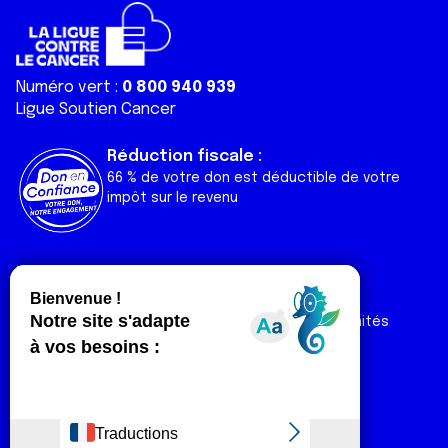
Numéro vert :
0 800 940 939
Ligue Soutien Cancer
Réduction fiscale :
66 % de votre don est déductible de votre
impôt sur le revenu
Liens utiles
Espaces
Nos actualités
Forum
Nos publications
Espace Ligue & comités
Contact
Espace chercheur
Devenir partenaire
Espace presse
Magazine Vivre
Intranet