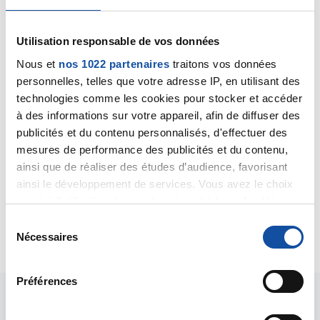
Citer
Utilisation responsable de vos données
Nous et
nos 1022 partenaires
traitons vos données
personnelles, telles que votre adresse IP, en utilisant des
technologies comme les cookies pour stocker et accéder
à des informations sur votre appareil, afin de diffuser des
ahmed62
publicités et du contenu personnalisés, d'effectuer des
31/08/2020 - 15:19
mesures de performance des publicités et du contenu,
ainsi que de réaliser des études d’audience, favorisant
ainsi le développement de services. Vous avez le choix
Merci Dr pour cette éclaircissement rapide.
quant à l'utilisation de vos données et à leurs finalités.
Vous pouvez modifier ou retirer votre consentement à
S
Citer
tout moment en consultant la Déclaration relative aux
Nécessaires
é
cookies ou en cliquant sur l'icône de confidentialité.
l
e
Préférences
Si vous le permettez, nous aimerions également :
c
Collecter des informations sur votre localisation
t