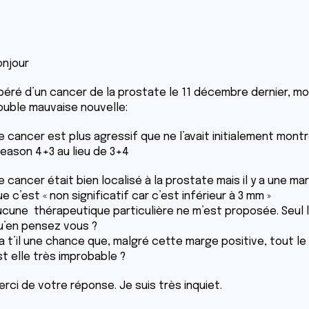
onjour
péré d’un cancer de la prostate le 11 décembre dernier, mo
ouble mauvaise nouvelle:
e cancer est plus agressif que ne l’avait initialement montré
leason 4+3 au lieu de 3+4
e cancer était bien localisé à la prostate mais il y a une ma
e c’est « non significatif car c’est inférieur à 3 mm »
ucune thérapeutique particulière ne m’est proposée. Seul le
u’en pensez vous ?
 a t’il une chance que, malgré cette marge positive, tout le
st elle très improbable ?
erci de votre réponse. Je suis très inquiet.