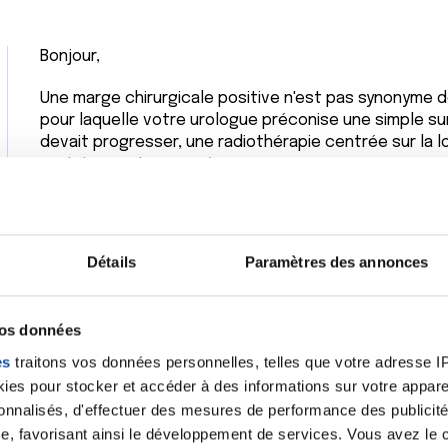
Bonjour,
Une marge chirurgicale positive n'est pas synonyme de
pour laquelle votre urologue préconise une simple surv
devait progresser, une radiothérapie centrée sur la l
certainement proposée.
Bien cordialement
Dr A Marceau
Détails
Paramètres des annonces
Citer
vos données
es
traitons vos données personnelles, telles que votre adresse IP,
es pour stocker et accéder à des informations sur votre appareil
sonnalisés, d'effectuer des mesures de performance des publicité
Merci de votre réponse
e, favorisant ainsi le développement de services. Vous avez le ch