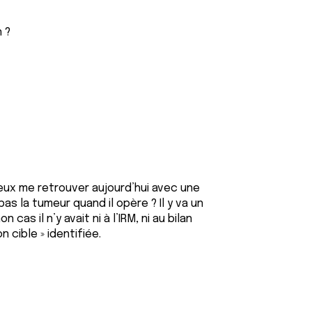
n ?
x me retrouver aujourd’hui avec une
pas la tumeur quand il opère ? Il y va un
as il n’y avait ni à l’IRM, ni au bilan
n cible » identifiée.