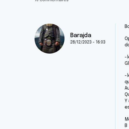
10 commentaires
B
Barajda
O
28/12/2023 - 16:03
d
-l
G
-l
qu
A
Q
Y
e
M
B