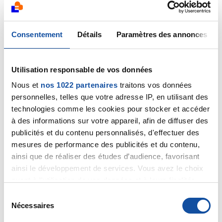
opératoire, classement PT2a, marges
négatives. pas de curage ganglionnaire( pas
nécessaire pour l'urologue) récidive en
Consentement
Détails
Paramètres des annonces
novembre 2021 psa 0.21 suivi de 33 séances de
radiothérapie, psa à 0.07 un an après pis 0.16 et
0.56 en juin 2023. Pet Psma et une métastase sur
une cote. Radiothérapie stéréotaxique en
Utilisation responsable de vos données
septembre 2023. Psa avant radiothérapie 1.07,
Nous et
nos 1022 partenaires
traitons vos données
deux mois plus tard 0.47. j'attends le contrôle
personnelles, telles que votre adresse IP, en utilisant des
fin Mars. l'Urologue m'avait dit, petit cancer
technologies comme les cookies pour stocker et accéder
localisé à un lobe marges négatives, c'est tout
à des informations sur votre appareil, afin de diffuser des
bon.....et bien NON j'aurais aimé savoir ce qui a pu
publicités et du contenu personnalisés, d'effectuer des
se passer .....
mesures de performance des publicités et du contenu,
Citer
ainsi que de réaliser des études d’audience, favorisant
ainsi le développement de services. Vous avez le choix
quant à l'utilisation de vos données et à leurs finalités.
Vous pouvez modifier ou retirer votre consentement à
S
tout moment en consultant la Déclaration relative aux
Nécessaires
é
cookies ou en cliquant sur l'icône de confidentialité.
Anonyme
l