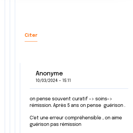
n
notre site avec nos partenaires de médias sociaux, de
t
publicité et d'analyse, qui peuvent combiner celles-ci
avec d'autres informations que vous leur avez fournies
ou qu'ils ont collectées lors de votre utilisation de leurs
services.
Citer
Anonyme
10/03/2024 - 15:11
on pense souvent curatif -> soins->
rémission. Après 5 ans on pense guérison .
C'et une erreur compréhensible , on aime
guérison pas rémission