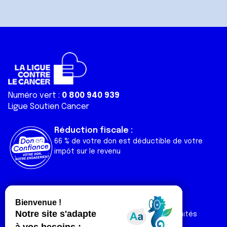
Numéro vert :
0 800 940 939
Ligue Soutien Cancer
Réduction fiscale :
66 % de votre don est déductible de votre
impôt sur le revenu
Liens utiles
Espaces
Nos actualités
Forum
Nos publications
Espace Ligue & comités
Contact
Espace chercheur