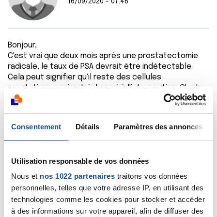
16/09/2020 - 07:46
Bonjour,
C'est vrai que deux mois après une prostatectomie
radicale, le taux de PSA devrait être indétectable.
Cela peut signifier qu'il reste des cellules
prostatiques qui ont échappé à l'intervention. C'est
une situation qui n'est pas rare et qui se traite avec
une radiothérapie complémentaire. Mais avant toute
chose, je pense que l'urologue va demander un
Consentement
Détails
Paramètres des annonces
nouveau dosage du PSA dans un mois afin de voir
comment ce taux évolue.
Mais rassurez-vous, même si ce taux devait
Utilisation responsable de vos données
augmenter, la situation reste contrôlable.
Bien cordialement
Nous et
nos 1022 partenaires
traitons vos données
Dr A.Marceau
personnelles, telles que votre adresse IP, en utilisant des
technologies comme les cookies pour stocker et accéder
Citer
à des informations sur votre appareil, afin de diffuser des