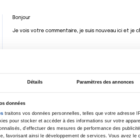
Bonjour
Je vois votre commentaire, je suis nouveau ici et je
J ai été opéré en décembre 2024 , puis 1er controle psa 
vois que chez vous cela a aussi varié.
J ose vous demander où vous en êtes aujourd'hui ?
Détails
Paramètres des annonces
vos données
es
traitons vos données personnelles, telles que votre adresse IP,
es pour stocker et accéder à des informations sur votre appareil
sonnalisés, d'effectuer des mesures de performance des publicité
Citer
e, favorisant ainsi le développement de services. Vous avez le ch