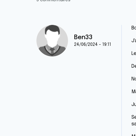
5 commentaires
B
Ben33
J'
24/06/2024 - 19:11
L
De
N
M
J
S
s