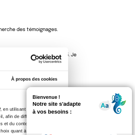
 cherche des témoignages.
0.07 puis 0.04, 0.06 et la 0.15. Je
À propos des cookies
 en utilisant des
, afin de diffuser des
s et du contenu, ainsi que de
oix quant à l'utilisation de