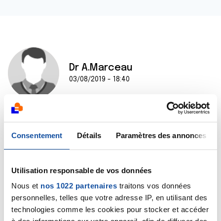
Dr A.Marceau
03/08/2019 - 18:40
Bonjour,
C'est en effet un résultat étonnant si la capsule
Consentement
Détails
Paramètres des annonces
n'était pas franchie et que la scinti était normale.
L'urologue qui a opéré votre père est seul à pouvoir
dire à quoi peut correspondre ce taux anormalement
Utilisation responsable de vos données
élevé de PSA.
Nous et
nos 1022 partenaires
traitons vos données
Bien cordialement
personnelles, telles que votre adresse IP, en utilisant des
Dr A.Marceau
technologies comme les cookies pour stocker et accéder