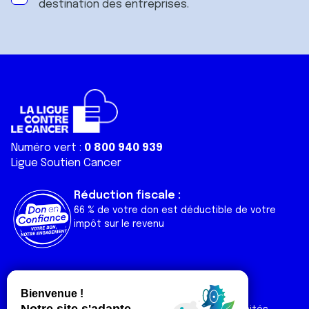
destination des entreprises.
Numéro vert :
0 800 940 939
Ligue Soutien Cancer
Réduction fiscale :
66 % de votre don est déductible de votre
impôt sur le revenu
Liens utiles
Espaces
Nos actualités
Forum