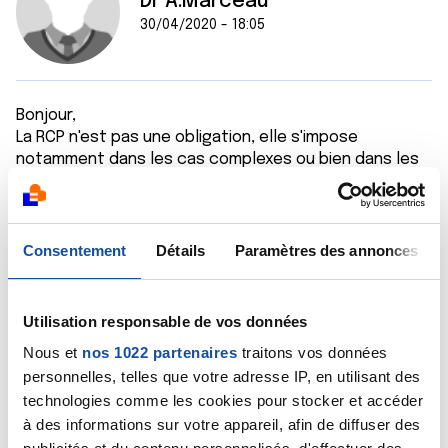
Dr A.Marceau
30/04/2020 - 18:05
Bonjour,
La RCP n'est pas une obligation, elle s'impose
notamment dans les cas complexes ou bien dans les
cas pour lesquels il y a plusieurs options possibles, la
RCP permet alors de pouvoir confronter les points de
vue entre spécialistes. Dans un cas comme le vôtre,
j'imagine que la RCP réunit l'urologue, le
Consentement
Détails
Paramètres des annonces
radiothérapeute et l'oncologue. Le résultat de la RCP
permet de proposer au patient un plan de soins
consensuel.
Utilisation responsable de vos données
Bien cordialement
Nous et
nos 1022 partenaires
traitons vos données
Dr A.Marceau
personnelles, telles que votre adresse IP, en utilisant des
Citer
technologies comme les cookies pour stocker et accéder
à des informations sur votre appareil, afin de diffuser des