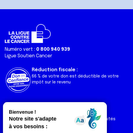
Numéro vert :
0 800 940 939
Ligue Soutien Cancer
Réduction fiscale :
66 % de votre don est déductible de votre
impôt sur le revenu
Liens utiles
Espaces
Nos actualités
Forum
Nos publications
Espace Ligue & comités
Contact
Espace chercheur