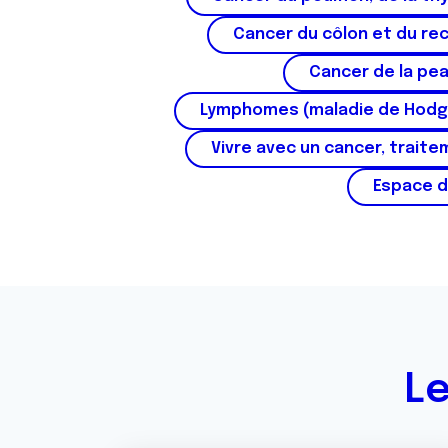
e
n
Cancer du côlon et du re
t
Cancer de la pe
e
m
Lymphomes (maladie de Hodg
e
n
Vivre avec un cancer, traite
t
Espace d
Le