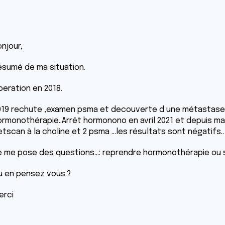
njour,
ésumé de ma situation.
peration en 2018.
019 rechute ,examen psma et decouverte d une métastase 
ormonothérapie..Arrêt hormonono en avril 2021 et depuis mai 
tscan à la choline et 2 psma ...les résultats sont négatifs..
e me pose des questions...: reprendre hormonothérapie ou su
u en pensez vous.?
erci