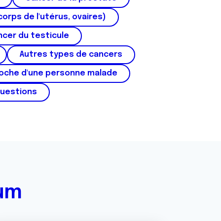
corps de l'utérus, ovaires)
cer du testicule
Autres types de cancers
roche d'une personne malade
questions
rum