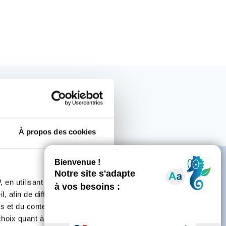
À propos des cookies
 en utilisant des
, afin de diffuser des
s et du contenu, ainsi que de
e
oix quant à l'utilisation de