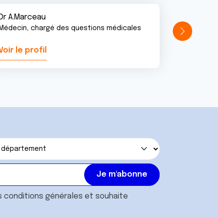
Dr A.Marceau
Médecin, chargé des questions médicales
Voir le profil
Voir le pr
s
conditions générales
et souhaite