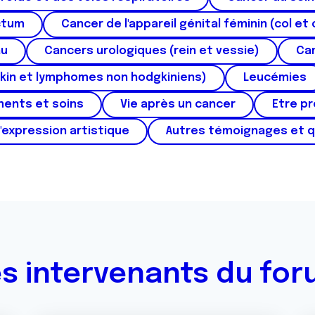
ctum
Cancer de l'appareil génital féminin (col et 
au
Cancers urologiques (rein et vessie)
Can
kin et lymphomes non hodgkiniens)
Leucémies
ments et soins
Vie après un cancer
Etre p
'expression artistique
Autres témoignages et 
s intervenants du fo