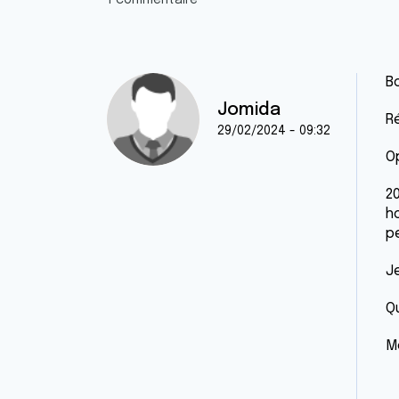
1 commentaire
Bo
Jomida
R
29/02/2024 - 09:32
O
2
h
pe
J
Q
M