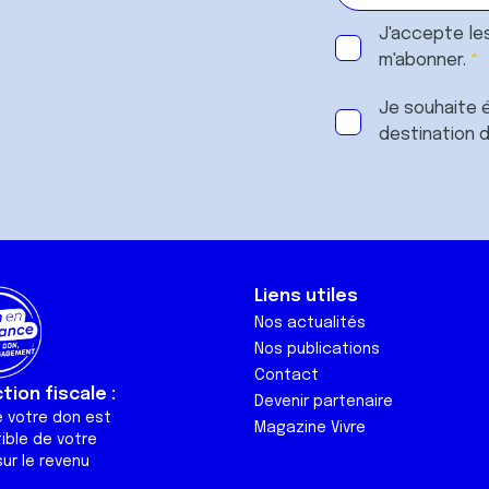
J'accepte le
m'abonner.
Je souhaite é
destination 
Liens utiles
Nos actualités
Nos publications
Contact
ion fiscale :
Devenir partenaire
e votre don est
Magazine Vivre
ible de votre
ur le revenu