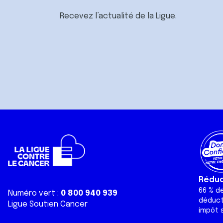
Recevez l’actualité de la Ligue.
Réduct
66 % d
Numéro vert :
0 800 940 939
déduct
Ligue Soutien Cancer
impôt s