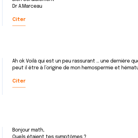
Dr A.Marceau
Citer
Ah ok Voilà qui est un peu rassurant ... une dernière q
peut il être à l’origine de mon hemospermie et hématur
Citer
Bonjour math,
Quels étaient tes symptômes ?