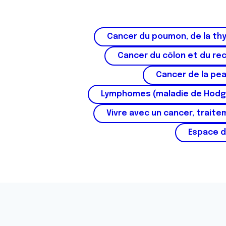
s
e
n
Cancer du poumon, de la thy
t
Cancer du côlon et du re
e
m
Cancer de la pe
e
n
Lymphomes (maladie de Hodg
t
Vivre avec un cancer, traite
Espace d