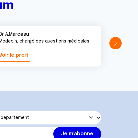
rum
Dr A.Marceau
Médecin, chargé des questions médicales
Voir le profil
Voir le pr