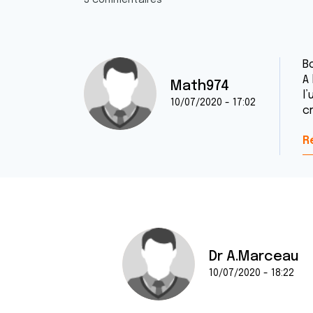
3 commentaires
Bo
A
Math974
l’
10/07/2020 - 17:02
cr
R
Dr A.Marceau
10/07/2020 - 18:22