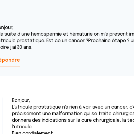
njour,
 la suite d’une hemospermie et hématurie on m’a prescrit ir
utricule prostatique. Est ce un cancer ?Prochaine étape ? u
oire j’ai 30 ans.
épondre
Bonjour,
L'utricule prostatique n'a rien à voir avec un cancer, 
précisément une malformation qui se traite chirurgi
donnera des indications sur la cure chirurgicale, la t
l'utricule.
Bien cordialement