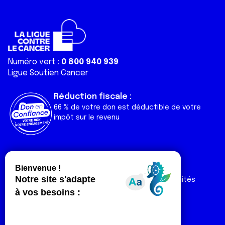
Numéro vert :
0 800 940 939
Ligue Soutien Cancer
Réduction fiscale :
66 % de votre don est déductible de votre
impôt sur le revenu
Liens utiles
Espaces
Nos actualités
Forum
Nos publications
Espace Ligue & comités
Contact
Espace chercheur
Devenir partenaire
Espace presse
Magazine Vivre
Intranet