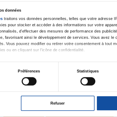
vos données
es
traitons vos données personnelles, telles que votre adresse IP,
es pour stocker et accéder à des informations sur votre appareil
sonnalisés, d'effectuer des mesures de performance des publicité
e, favorisant ainsi le développement de services. Vous avez le ch
ités. Vous pouvez modifier ou retirer votre consentement à tout 
es ou en cliquant sur l'icône de confidentialité.
imerions également :
tions sur votre localisation géographique qui peuvent être précis
Préférences
Statistiques
Ecrire un commentair
eil en l'analysant activement pour en relever les caractéristique
aitement de vos données personnelles et définir vos préférences
er ou retirer votre consentement à tout moment à partir de la dé
ancer une nouvelle discussion vous aurez besoin de vous 
Refuser
e personnaliser le contenu et les annonces, d'offrir des fonctio
Se connecter
Créer un nouveau compte
rafic. Nous partageons également des informations sur l'utilisati