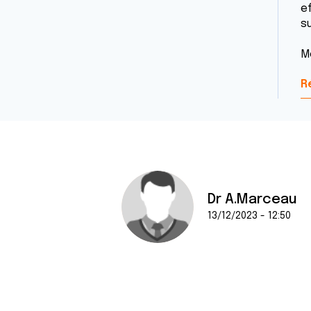
e
su
M
R
Dr A.Marceau
13/12/2023 - 12:50