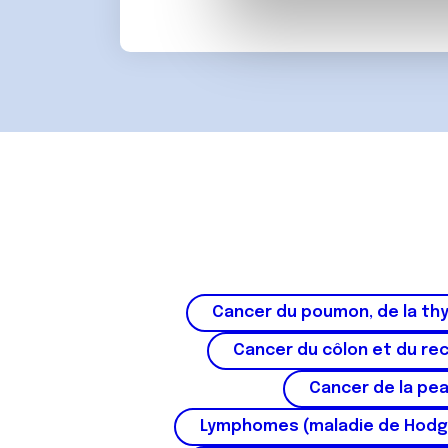
partenaires de médias sociaux
d
vous leur avez fournies ou qu'
u
c
o
n
s
e
n
t
e
m
e
n
Cancer du poumon, de la thy
t
Cancer du côlon et du re
Cancer de la pe
Lymphomes (maladie de Hodg