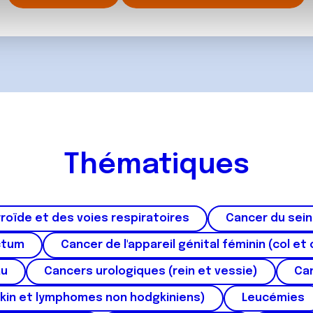
, de publicité et d'analyse, qui peuvent combiner celles-ci avec
ils ont collectées lors de votre utilisation de leurs services.
Thématiques
roïde et des voies respiratoires
Cancer du sein
ctum
Cancer de l'appareil génital féminin (col et 
au
Cancers urologiques (rein et vessie)
Can
kin et lymphomes non hodgkiniens)
Leucémies