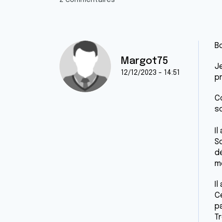
2 commentaires
Bo
Margot75
J
12/12/2023 - 14:51
pr
C
s
Il
S
d
mé
I
C
pa
Tr