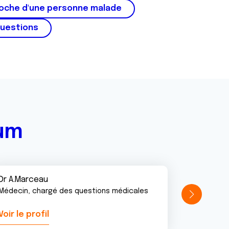
roche d'une personne malade
questions
rum
Dr A.Marceau
Médecin, chargé des questions médicales
Voir le profil
Voir le pr