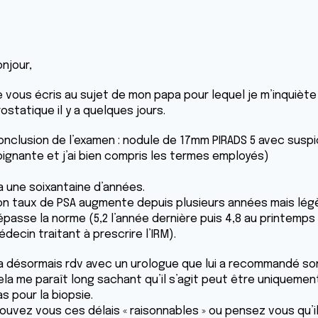
njour,
e vous écris au sujet de mon papa pour lequel je m’inquiète
ostatique il y a quelques jours.
onclusion de l’examen : nodule de 17mm PIRADS 5 avec suspic
oignante et j’ai bien compris les termes employés)
 a une soixantaine d’années.
on taux de PSA augmente depuis plusieurs années mais légère
épasse la norme (5,2 l’année dernière puis 4,8 au printemps
decin traitant à prescrire l’IRM).
l a désormais rdv avec un urologue que lui a recommandé so
ela me paraît long sachant qu’il s’agit peut être uniqueme
s pour la biopsie.
ouvez vous ces délais « raisonnables » ou pensez vous qu’il 