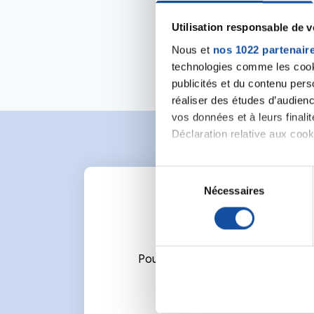
Utilisation responsable de 
Nous et
nos 1022 partenair
technologies comme les cooki
publicités et du contenu per
réaliser des études d’audienc
vos données et à leurs final
Déclaration relative aux cooki
Si vous le permettez, nous a
S
Collecter des informa
Nécessaires
é
Identifier votre appar
l
digitales).
e
Pour en savoir plus sur le tr
c
Détails »
. Vous pouvez modifi
t
Pour écrire un commentaire ou l
i
Les cookies nous permettent d
o
sociaux et d'analyser notre t
n