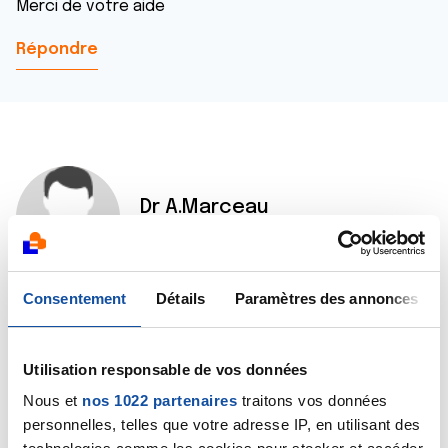
Merci de votre aide
Répondre
Dr A.Marceau
23/05/2021 - 09:38
Consentement
Détails
Paramètres des annonces
Bonjour,
A priori, je ne vois pas de contre-indication à cette
vaccination, bien au contraire. Mais le mieux placé
Utilisation responsable de vos données
pour vous répondre est votre médecin traitant qui
Nous et
nos 1022 partenaires
traitons vos données
connaît votre dossier médical.
personnelles, telles que votre adresse IP, en utilisant des
Bien cordialement