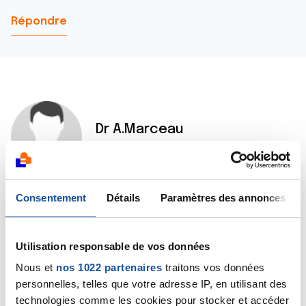
Répondre
Dr A.Marceau
10/02/2019 - 10:27
Consentement
Détails
Paramètres des annonces
Bonjour Alain,
Je pense qu'il est prématuré de parler de récidive, ce
taux de PSA doit faire l'objet d'une surveillance. Mais
Utilisation responsable de vos données
quoi qu'il en soit, je pense qu'il reste utile de tenir
votre urologue au courant de ce résultat.
Nous et
nos 1022 partenaires
traitons vos données
Bien cordialement
personnelles, telles que votre adresse IP, en utilisant des
Dr A.Marceau
technologies comme les cookies pour stocker et accéder