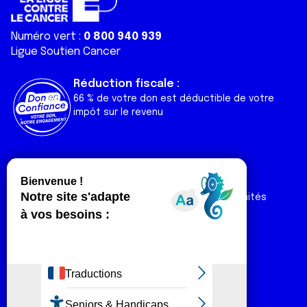
Numéro vert :
0 800 940 939
Ligue Soutien Cancer
Réduction fiscale :
66 % de votre don est déductible de votre
impôt sur le revenu
Liens utiles
Espaces
Nos actualités
Forum
Nos publications
Espace Ligue & comités
Contact
Espace chercheur
Devenir partenaire
Espace presse
Magazine Vivre
Intranet
Réseaux sociaux