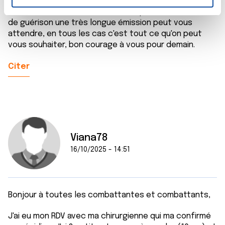
recul très souvent le résultat n'est pas si pire que ça,
n
un nouveau traitement est mis en place et à défaut
t
Les cookies nous permettent de personnaliser le contenu
de guérison une très longue émission peut vous
e
et les annonces, d'offrir des fonctionnalités relatives aux
attendre, en tous les cas c'est tout ce qu'on peut
m
médias sociaux et d'analyser notre trafic. Nous
vous souhaiter, bon courage à vous pour demain.
e
partageons également des informations sur l'utilisation de
n
notre site avec nos partenaires de médias sociaux, de
Citer
t
publicité et d'analyse, qui peuvent combiner celles-ci
avec d'autres informations que vous leur avez fournies
ou qu'ils ont collectées lors de votre utilisation de leurs
services.
Viana78
16/10/2025 - 14:51
Bonjour à toutes les combattantes et combattants,
J'ai eu mon RDV avec ma chirurgienne qui ma confirmé