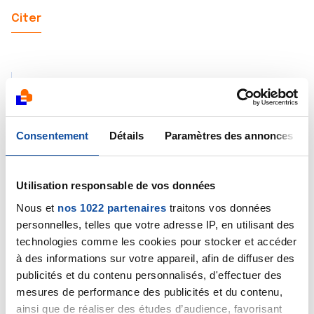
Citer
Viana78
Consentement
Détails
15/10/2025 - 13:47
Paramètres des annonces
Utilisation responsable de vos données
Bonjour Genneviève,
Nous et
nos 1022 partenaires
traitons vos données
personnelles, telles que votre adresse IP, en utilisant des
Merci pour votre message, je dois dire que je n'aie
technologies comme les cookies pour stocker et accéder
pas trop de doute.
à des informations sur votre appareil, afin de diffuser des
L'attente est difficile et le fait de ne pas savoir
publicités et du contenu personnalisés, d'effectuer des
où la récidive se situe.
mesures de performance des publicités et du contenu,
ainsi que de réaliser des études d’audience, favorisant