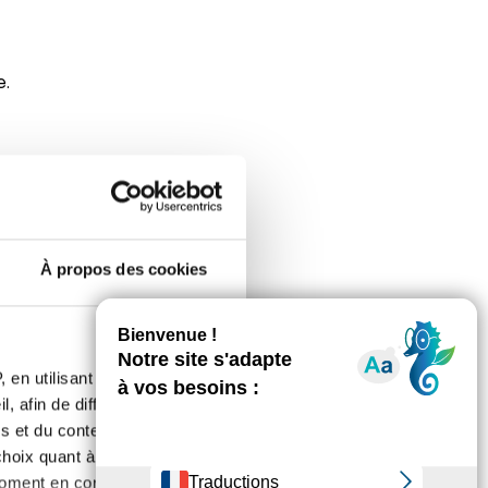
e.
À propos des cookies
re quels ont été les symptômes
 en utilisant des
avez vous passé ?
, afin de diffuser des
s et du contenu, ainsi que de
oix quant à l'utilisation de
moment en consultant la