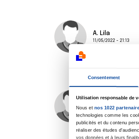
A. Lila
11/05/2022 - 21:13
Consentement
Utilisation responsable de 
cygre
Nous et
nos 1022 partenair
24/05/2022 - 01:12
technologies comme les cooki
publicités et du contenu per
réaliser des études d’audienc
vos données et à leurs final