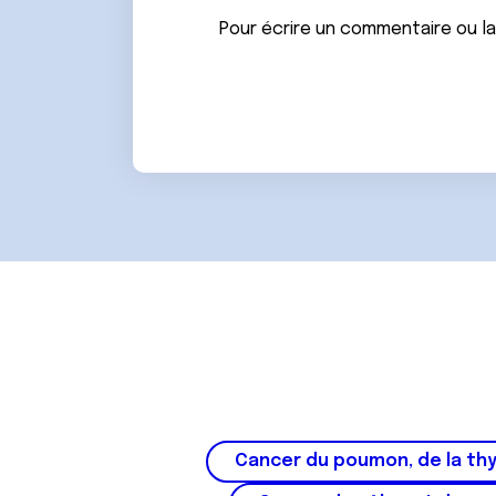
n
Pour écrire un commentaire ou l
t
e
m
e
n
t
Cancer du poumon, de la thy