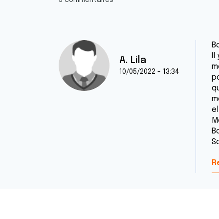
5 commentaires
Bo
I
A. Lila
m
10/05/2022 - 13:34
p
qu
m
e
M
B
S
R