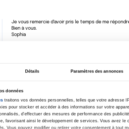
Je vous remercie d'avoir pris le temps de me répondr
Bien à vous.
Sophia
Citer
Détails
Paramètres des annonces
Bonjour Sophia,
vos données
Désolé de vous demander ça mais pouvez vous me di
es
traitons vos données personnelles, telles que votre adresse IP,
vous ayant poussée à consulter ? Et quels examens 
es pour stocker et accéder à des informations sur votre appareil
sonnalisés, d'effectuer des mesures de performance des publicité
Merci
e, favorisant ainsi le développement de services. Vous avez le ch
ités. Vous pouvez modifier ou retirer votre consentement à tout 