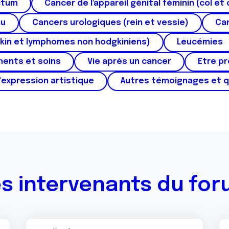
ctum
Cancer de l'appareil génital féminin (col et 
au
Cancers urologiques (rein et vessie)
Can
kin et lymphomes non hodgkiniens)
Leucémies
ments et soins
Vie après un cancer
Etre p
'expression artistique
Autres témoignages et 
s intervenants du fo