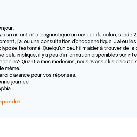
njour,
l y a un an ont m' a diagnostiqué un cancer du colon, stade 
oment, j'ai eu une consultation d'oncogenetique. J'ai eu les
olypose festonné. Quelqu'un peut il m'aider à trouver de l
e cela implique, il y a peu d'information disponibles sur in
édecins? Quant a mes medecins, nous avons plus discuté su
lle même.
erci d'avance pour vos réponses.
onne journée.
ophia.
épondre