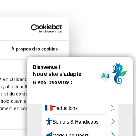
À propos des cookies
ès gentil à vous.
 en utilisant des
, afin de diffuser des
s et du contenu, ainsi que de
oix quant à l'utilisation de
moment en consultant la