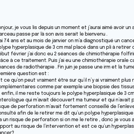
njour, je vous lis depuis un moment et j’aurai aimé avoir un a
rceau passe par là son avis serait le bienvenu .
’ai 74 ans et au mois de janvier on m’a diagnostiqué un can
lype hyperplasique de 3 cm mal placé dans un pli à retirer 
ébut février j’ai donc eu 2 séances de chimiothérapie folfir
râce à ce traitement. Puis j’ai eu une chimiothérapie orale
éances de radiothérapie . Fin juin je passe une irm et la 
remière question est :
t ce qu’on peut vraiment être sur qu’il n’y ai vraiment plus
omplémentaires comme par exemple une biopsie des tissu
 enfin, il me reste toujours le polype hyperplasique de 3 cm 
nterologue qui m’avait découvert ma tumeur et qui n’avait 
isque de perforation m’avait fortement conseillé de l’enleve
onsulté afin de le retirer me dit qu’un polype hyperplasique
a un risque de perforation si on me le retire , donc je vous 
apport au risque de l’intervention et est ce qu’un hyperpla
ancer?