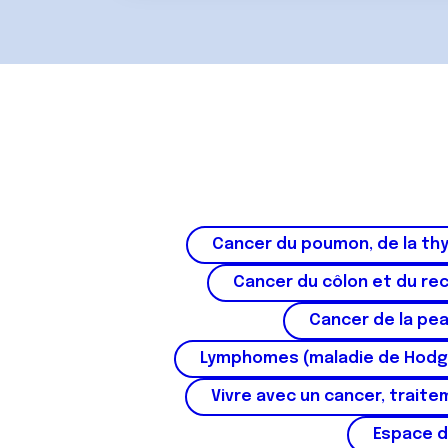
e
n
t
Cancer du poumon, de la thy
Cancer du côlon et du re
Cancer de la pe
Lymphomes (maladie de Hodg
Vivre avec un cancer, traite
Espace d