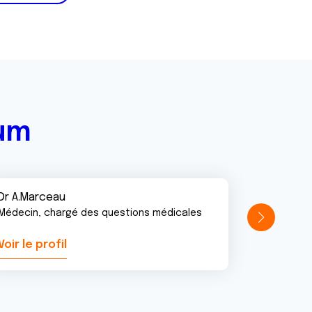
rum
Dr A.Marceau
Médecin, chargé des questions médicales
Voir le profil
Voir le pr