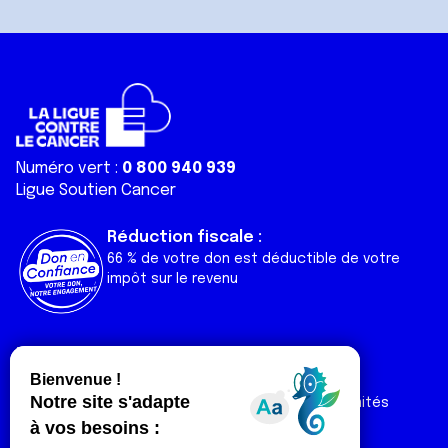
Numéro vert :
0 800 940 939
Ligue Soutien Cancer
Réduction fiscale :
66 % de votre don est déductible de votre
impôt sur le revenu
Liens utiles
Espaces
Nos actualités
Forum
Nos publications
Espace Ligue & comités
Contact
Espace chercheur