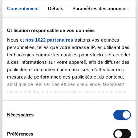
celles-ci apparaissent pendant les cures, il est
Consentement
Détails
Paramètres des annonces
généralement proposé de réduire les doses. Mais
quand elles apparaissent à distance, il n'y a plus de
mesure particulière à prendre hormis des soins de
Utilisation responsable de vos données
support. Quant à leur durée, elle peut aller jusqu'à 3
ans, en s'atténuant progressivement, ou rester
Nous et
nos 1022 partenaires
traitons vos données
stables. Il est impossible de prédire précisément leur
personnelles, telles que votre adresse IP, en utilisant des
évolution d'où le caractère évasif de la réponse de
technologies comme les cookies pour stocker et accéder
l'oncologue.
à des informations sur votre appareil, afin de diffuser des
Bien cordialement
publicités et du contenu personnalisés, d'effectuer des
Dr A.Marceau
mesures de performance des publicités et du contenu,
ainsi que de réaliser des études d’audience, favorisant
Citer
ainsi le développement de services. Vous avez le choix
quant à l'utilisation de vos données et à leurs finalités.
Vous pouvez modifier ou retirer votre consentement à
S
tout moment en consultant la Déclaration relative aux
Nécessaires
é
cookies ou en cliquant sur l'icône de confidentialité.
l
Alek
e
Préférences
Si vous le permettez, nous aimerions également :
28/10/2022 - 10:01