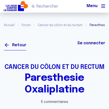
Men
Accueil
Forum
Cancer du côlon et du rectum
Paresthesie 
Se connecter
Retour
CANCER DU CÔLON ET DU RECTUM
Paresthesie
Oxaliplatine
5 commentaires