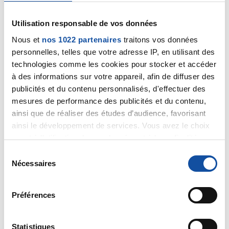
Utilisation responsable de vos données
Nous et
nos 1022 partenaires
traitons vos données
personnelles, telles que votre adresse IP, en utilisant des
Lox1313-
technologies comme les cookies pour stocker et accéder
04/06/2025 - 10:05
à des informations sur votre appareil, afin de diffuser des
publicités et du contenu personnalisés, d'effectuer des
mesures de performance des publicités et du contenu,
Bonjour docteur
ainsi que de réaliser des études d’audience, favorisant
ainsi le développement de services. Vous avez le choix
quant à l'utilisation de vos données et à leurs finalités.
Vous pouvez modifier ou retirer votre consentement à
S
C'est bien une gastroenterologue qui a fait
tout moment en consultant la Déclaration relative aux
Nécessaires
é
l'examen. Et je vous ai fais part de ses résultats.
cookies ou en cliquant sur l'icône de confidentialité.
l
Pour cela que je me tourne vers vous.
e
Préférences
Si vous le permettez, nous aimerions également :
c
Une rectoscopie est un examen sûr ?
Collecter des informations sur votre localisation
t
géographique qui peuvent être précises à plusieurs
i
Statistiques