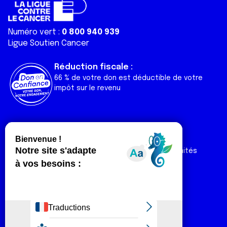
Numéro vert :
0 800 940 939
Ligue Soutien Cancer
Réduction fiscale :
66 % de votre don est déductible de votre
impôt sur le revenu
Liens utiles
Espaces
Nos actualités
Forum
Nos publications
Espace Ligue & comités
Contact
Espace chercheur
Devenir partenaire
Espace presse
Magazine Vivre
Intranet
Réseaux sociaux