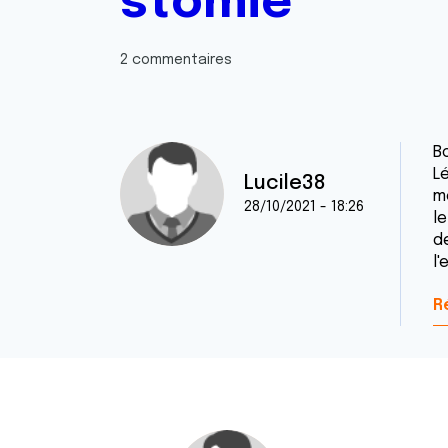
stomie
2 commentaires
Bo
L
Lucile38
m
28/10/2021 - 18:26
le
de
l'
R