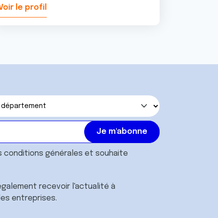
Voir le profil
Voir le pr
s
conditions générales
et souhaite
galement recevoir l'actualité à
des entreprises.