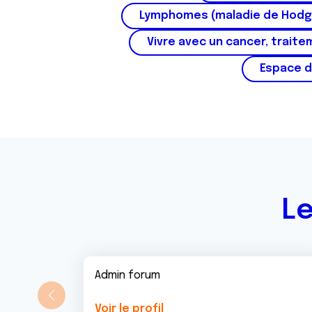
t
Lymphomes (maladie de Hodg
e
m
Vivre avec un cancer, traite
e
Espace d
n
t
Le
Admin forum
Voir le profil