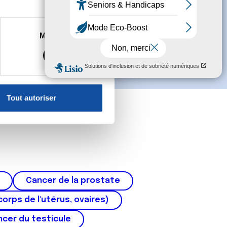
es à plusieurs mètres près
Marketing
s spécifiques (empreintes
, reportez-vous à la
section «
claration sur les cookies.
Tout autoriser
nnalités relatives aux médias
on de notre site avec nos
 d'autres informations que
Cancer de la prostate
corps de l'utérus, ovaires)
cer du testicule