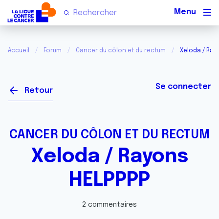
Men
Accueil
Forum
Cancer du côlon et du rectum
Xeloda / Ray
Se connecter
Retour
CANCER DU CÔLON ET DU RECTUM
Xeloda / Rayons
HELPPPP
2 commentaires