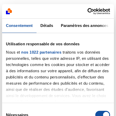
Oui, votre mère peut prendre sa dose de Xeloda
aujourd'hui sans tenir compte du fait que le jour est
férié.
Consentement
Détails
Paramètres des annonces
Cordialement
Dr Marceau
Utilisation responsable de vos données
Nous et
nos 1022 partenaires
traitons vos données
Citer
personnelles, telles que votre adresse IP, en utilisant des
technologies comme les cookies pour stocker et accéder
à des informations sur votre appareil, afin de diffuser des
publicités et du contenu personnalisés, d'effectuer des
mesures de performance des publicités et du contenu,
kim_rouen
ainsi que de réaliser des études d’audience, favorisant
ainsi le développement de services. Vous avez le choix
15/08/2024 - 08:59
quant à l'utilisation de vos données et à leurs finalités.
Vous pouvez modifier ou retirer votre consentement à
S
tout moment en consultant la Déclaration relative aux
Nécessaires
é