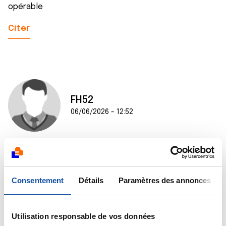
opérable
Citer
FH52
06/06/2026 - 12:52
Bonjour,
Je compatis. Mon mari a également un cancer du
Consentement
Détails
Paramètres des annonces
poumon avec métastases… donc non opérable.
Bon courage pour l'attente. Quand ils lanceront le
Utilisation responsable de vos données
protocole, ce sera déjà quelque chose de positif,