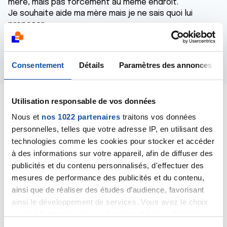
mère, mais pas forcément au même endroit.
Je souhaite aide ma mère mais je ne sais quoi lui
proposer.
Merci de me donner votre avis
Répondre
Consentement
Détails
Paramètres des annonces
Utilisation responsable de vos données
Nous et
nos 1022 partenaires
traitons vos données
personnelles, telles que votre adresse IP, en utilisant des
Dr A.Marceau
technologies comme les cookies pour stocker et accéder
10/12/2019 - 07:27
à des informations sur votre appareil, afin de diffuser des
publicités et du contenu personnalisés, d'effectuer des
mesures de performance des publicités et du contenu,
ainsi que de réaliser des études d’audience, favorisant
Bonjour,
ainsi le développement de services. Vous avez le choix
Je ne suis pas bien placé pour vous donner un avis car
quant à l'utilisation de vos données et à leurs finalités.
il n'y a pas de meilleure solution universelle, c'est à
Vous pouvez modifier ou retirer votre consentement à