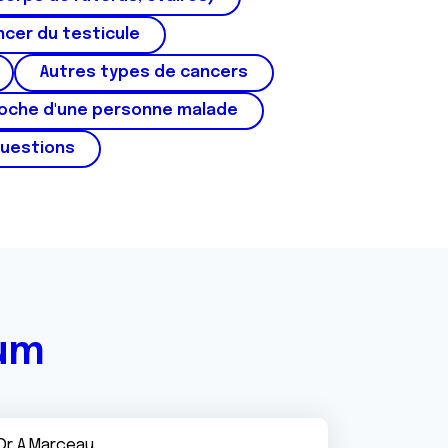
cer du testicule
Autres types de cancers
roche d'une personne malade
questions
rum
Dr A.Marceau