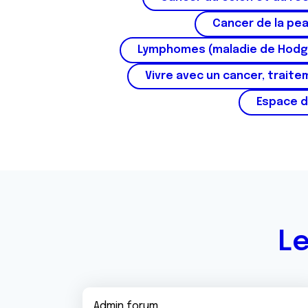
n
t
Cancer de la pe
e
Lymphomes (maladie de Hodg
m
e
Vivre avec un cancer, traite
n
Espace d
t
Le
Admin forum