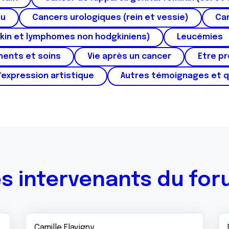
au
Cancers urologiques (rein et vessie)
Can
kin et lymphomes non hodgkiniens)
Leucémies
ments et soins
Vie après un cancer
Etre p
'expression artistique
Autres témoignages et 
s intervenants du fo
Camille Flavigny