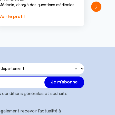
Médecin, chargé des questions médicales
Voir le profil
Voir le pr
s
conditions générales
et souhaite
galement recevoir l'actualité à