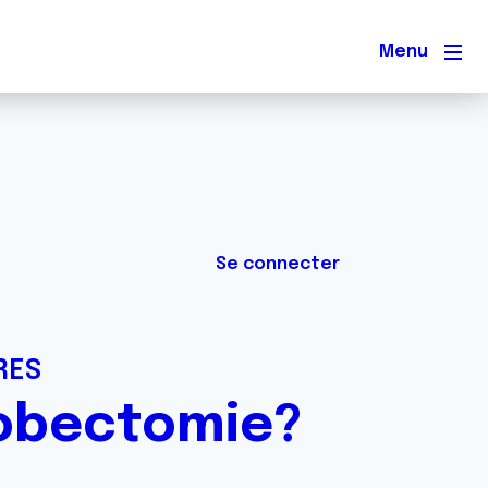
Men
Se connecter
RES
lobectomie?