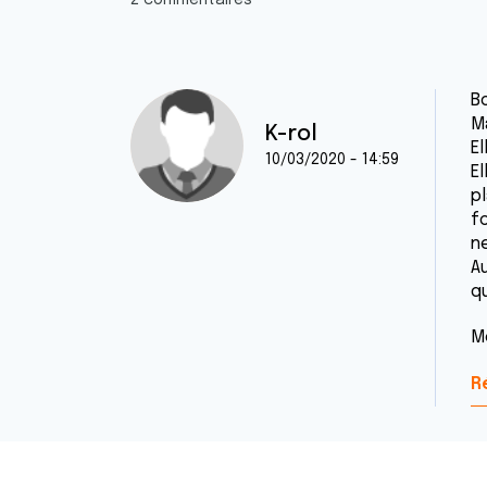
2 commentaires
Bo
M
K-rol
El
10/03/2020 - 14:59
E
pl
f
n
A
q
M
R