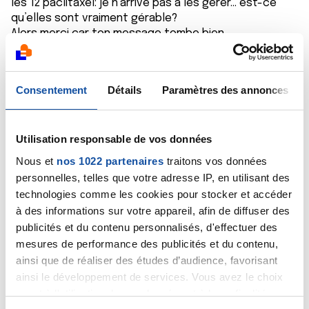
les 12 paclitaxel: je n’arrive pas à les gérer… est-ce
qu’elles sont vraiment gérable?
Alors merci car ton message tombe bien.
Bonne soirée.
Consentement
Détails
Paramètres des annonces
Citer
Utilisation responsable de vos données
Nous et
nos 1022 partenaires
traitons vos données
personnelles, telles que votre adresse IP, en utilisant des
technologies comme les cookies pour stocker et accéder
Saram
à des informations sur votre appareil, afin de diffuser des
07/06/2024 - 23:44
publicités et du contenu personnalisés, d'effectuer des
mesures de performance des publicités et du contenu,
ainsi que de réaliser des études d’audience, favorisant
ainsi le développement de services. Vous avez le choix
Bonsoir Guilomaron,
quant à l'utilisation de vos données et à leurs finalités.