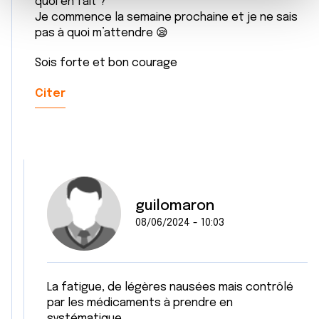
quoi en fait ?
m
médias sociaux et d'analyser notre trafic. Nous
Je commence la semaine prochaine et je ne sais
e
partageons également des informations sur l'utilisation de
pas à quoi m’attendre 😪
n
notre site avec nos partenaires de médias sociaux, de
t
publicité et d'analyse, qui peuvent combiner celles-ci
Sois forte et bon courage
avec d'autres informations que vous leur avez fournies
Citer
ou qu'ils ont collectées lors de votre utilisation de leurs
services.
guilomaron
08/06/2024 - 10:03
La fatigue, de légères nausées mais contrôlé
par les médicaments à prendre en
systématique.