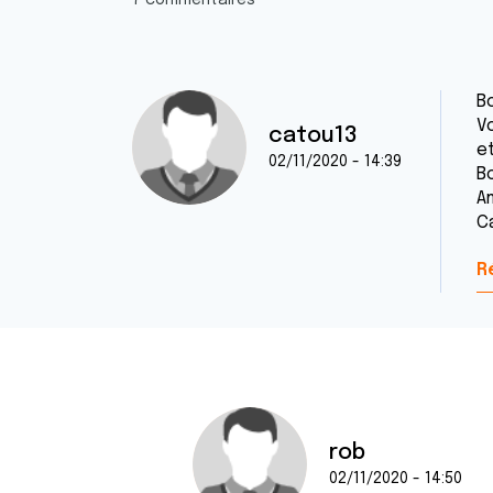
7 commentaires
B
Vo
catou13
et
02/11/2020 - 14:39
B
Am
C
R
rob
02/11/2020 - 14:50