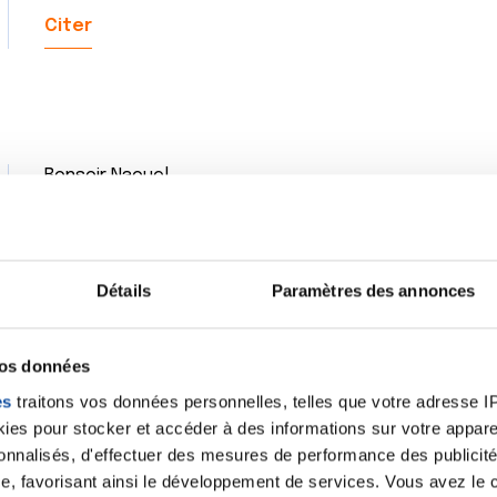
Citer
Bonsoir Naouel,
Je vous remercie et vous n'avez pas à vous excuser
Bonne nuit.
Cathy
Détails
Paramètres des annonces
Citer
vos données
es
traitons vos données personnelles, telles que votre adresse IP,
es pour stocker et accéder à des informations sur votre appareil
sonnalisés, d'effectuer des mesures de performance des publicité
allez la bonne nuit a tous en musique !!!!
e, favorisant ainsi le développement de services. Vous avez le ch