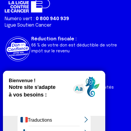
Numéro vert :
0 800 940 939
Ligue Soutien Cancer
Réduction fiscale :
66 % de votre don est déductible de votre
impôt sur le revenu
Liens utiles
Espaces
Nos actualités
Forum
Nos publications
Espace Ligue & comités
Contact
Espace chercheur
Devenir partenaire
Espace presse
Magazine Vivre
Intranet
Réseaux sociaux