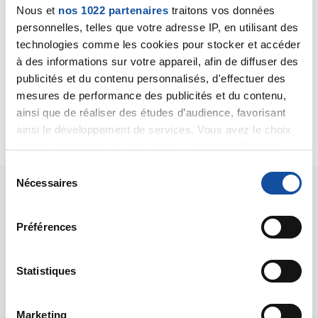
Nous et
nos 1022 partenaires
traitons vos données
était normal n'exclue pas le fait que vous aviez un
personnelles, telles que votre adresse IP, en utilisant des
cancer. La pièce de mastectomie partielle a
technologies comme les cookies pour stocker et accéder
certainement fait l'objet d'une analyse
anatomopathologique confirmant le diagnostic.
à des informations sur votre appareil, afin de diffuser des
Bien cordialement
publicités et du contenu personnalisés, d'effectuer des
Dr A.Marceau
mesures de performance des publicités et du contenu,
ainsi que de réaliser des études d’audience, favorisant
Citer
ainsi le développement de services. Vous avez le choix
quant à l'utilisation de vos données et à leurs finalités.
Vous pouvez modifier ou retirer votre consentement à
S
tout moment en consultant la Déclaration relative aux
Nécessaires
é
cookies ou en cliquant sur l'icône de confidentialité.
l
e
Préférences
Si vous le permettez, nous aimerions également :
c
Collecter des informations sur votre localisation
t
Les intervenants du
géographique qui peuvent être précises à plusieurs
i
Statistiques
forum
mètres près
o
Identifier votre appareil en l'analysant activement
n
Marketing