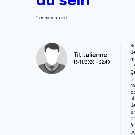
du sein
1 commentaire
Bo
J
Tititalienne
m
18/11/2020 - 22:49
Il
Ç
d
r
c
ab
J
en
de
Al
a