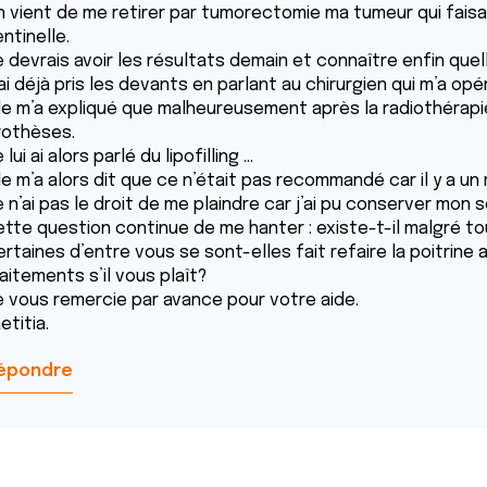
n vient de me retirer par tumorectomie ma tumeur qui faisa
ntinelle.
e devrais avoir les résultats demain et connaître enfin que
ai déjà pris les devants en parlant au chirurgien qui m’a opé
lle m’a expliqué que malheureusement après la radiothérapie
rothèses.
 lui ai alors parlé du lipofilling ...
le m’a alors dit que ce n’était pas recommandé car il y a u
 n’ai pas le droit de me plaindre car j’ai pu conserver mon se
ette question continue de me hanter : existe-t-il malgré t
ertaines d’entre vous se sont-elles fait refaire la poitrin
aitements s’il vous plaît?
e vous remercie par avance pour votre aide.
etitia.
épondre