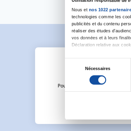
Utilisation responsable de 
Nous et
nos 1022 partenair
technologies comme les cooki
publicités et du contenu per
réaliser des études d’audienc
vos données et à leurs final
Déclaration relative aux cooki
Si vous le permettez, nous a
S
Collecter des informa
Nécessaires
é
Identifier votre appar
l
digitales).
e
Pour écrire un commentaire ou l
Pour en savoir plus sur le tr
c
Détails »
. Vous pouvez modifi
t
i
Les cookies nous permettent d
o
sociaux et d'analyser notre t
n
partenaires de médias sociaux
d