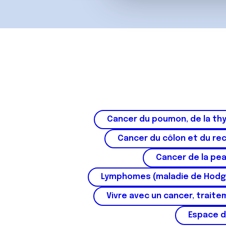
vous leur avez fournies ou qu'
u
c
o
n
s
e
n
t
e
m
Cancer du poumon, de la thy
e
n
Cancer du côlon et du re
t
Cancer de la pe
Lymphomes (maladie de Hodg
Vivre avec un cancer, traite
Espace d