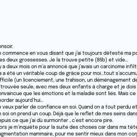
nsoir.
e commence en vous disant que j’ai toujours détesté ma poi
es deux grossesses. Je la trouve petite (85b) et vide...
 y a deux mois on m’a annoncé que j’avais un carcinome infil
a a été un véritable coup de grâce pour moi...tout s’accumul
ifficile (un licenciement, une trahison, un déménagement de 
etrouvée seule, avec mes deux enfants à charge et je dois m
onvaincue que les émotions et la maladie sont liés. Mais ce 
order aujourd’hui...
e veux parler de confiance en soi. Quand on a tout perdu et
 soi on prend un coup. Déjà que le reflet de mes seins dans 
puis ce que j’ai dû surmonter , c’est encore pire.
ors je m’inquiète pour la suite des choses car dans ma tête
ugmentation mammaire, pour me sentir mieux dans mon corp