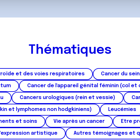
ils ont collectées lors de votre utilisation de leurs services.
Thématiques
roïde et des voies respiratoires
Cancer du sein
ctum
Cancer de l'appareil génital féminin (col et 
au
Cancers urologiques (rein et vessie)
Can
kin et lymphomes non hodgkiniens)
Leucémies
ments et soins
Vie après un cancer
Etre p
'expression artistique
Autres témoignages et 