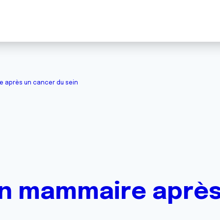
 après un cancer du sein
n mammaire après