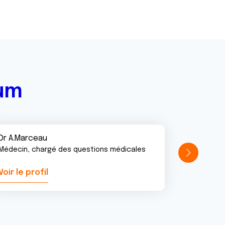
rum
Dr A.Marceau
Médecin, chargé des questions médicales
Voir le profil
Voir le pr