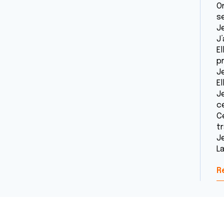
O
se
J
J’
E
p
Je
El
Je
c
C
tr
J
La
R