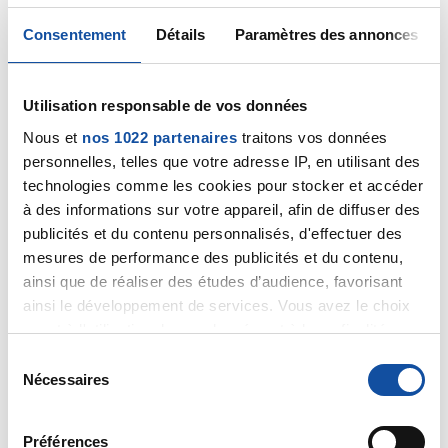
Consentement
Détails
Paramètres des annonces
sylvie7012
Utilisation responsable de vos données
16/03/2022 - 19:22
Nous et
nos 1022 partenaires
traitons vos données
personnelles, telles que votre adresse IP, en utilisant des
technologies comme les cookies pour stocker et accéder
Merci docteur Marceau, Tarente nous voilà rassurées
à des informations sur votre appareil, afin de diffuser des
:)
publicités et du contenu personnalisés, d'effectuer des
Quand je passais l'IRM je pensais aux clips placés dans
mesures de performance des publicités et du contenu,
le lit de la tumeur enlevée en me disant pourvu qu'ils
ainsi que de réaliser des études d’audience, favorisant
ne soient pas en métal car alors ils vont être
ainsi le développement de services. Vous avez le choix
aimantés et ça va être le désordre dans mon sein !!!
Cette vision m'a bien fait rire :)
quant à l'utilisation de vos données et à leurs finalités.
Bonne soirée
Vous pouvez modifier ou retirer votre consentement à
S
tout moment en consultant la Déclaration relative aux
Nécessaires
é
Citer
cookies ou en cliquant sur l'icône de confidentialité.
l
e
Préférences