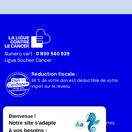
Numéro vert :
0 800 940 939
Ligue Soutien Cancer
Réduction fiscale :
66 % de votre don est déductible de votre
impôt sur le revenu
Liens utiles
Espaces
Nos actualités
Forum
Nos publications
Espace Ligue & comités
Contact
Espace chercheur